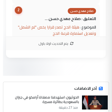
2
صلاح مهدي حسن
التعليق : صلاح مهدي حسن ...
هيئة الحج تصدر قرارا يخص "لم الشمل"
الموضوع :
وتعديل استمارة قرعة الحج
يتم التحديث اولا باول
3
hadi
التعليق : تحيه اخويه حسينيه اي انسان مهما
كان محدود المعرفه بتفاصيل احداث المنطقه
يقول بما لايقبل ...
أردوغان يؤكد ان اتفاقية مكة للدفاع
الموضوع :
المشترك لا تستهدف أية دولة ومفتوحة لانضمام
الدول الشقيقة
آخر الاضافات
الحوثيون: استهدفنا مصفاة أرامكو في جيزان
4
بالسعودية بطائرة مسيرة
يوسف غزوان عصمت
منذ 27 دقيقة
التعليق : بكالوريوس فيزياء طبية متزوج و