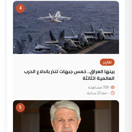
4
تقارير
بينها العراق.. خمس جبهات تنذر باندلاع الحرب
العالمية الثالثة
709 مشاهدة
--
منذ 23 ساعة
5