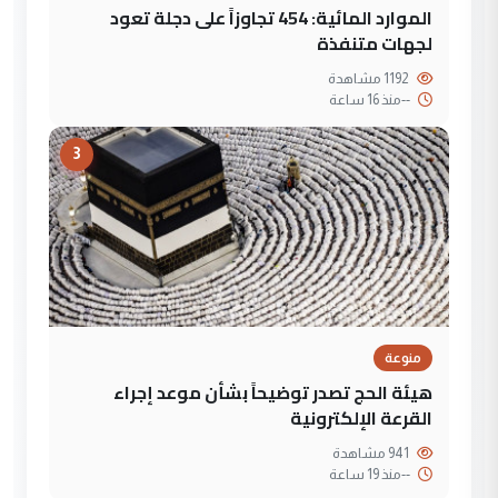
الموارد المائية: 454 تجاوزاً على دجلة تعود
لجهات متنفذة
1192 مشاهدة
--
منذ 16 ساعة
3
منوعة
هيئة الحج تصدر توضيحاً بشأن موعد إجراء
القرعة الإلكترونية
941 مشاهدة
--
منذ 19 ساعة