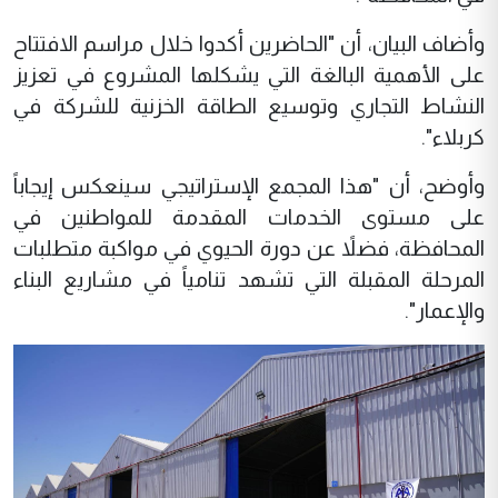
وأضاف البيان، أن "الحاضرين أكدوا خلال مراسم الافتتاح
على الأهمية البالغة التي يشكلها المشروع في تعزيز
النشاط التجاري وتوسيع الطاقة الخزنية للشركة في
كربلاء".
وأوضح، أن "هذا المجمع الإستراتيجي سينعكس إيجاباً
على مستوى الخدمات المقدمة للمواطنين في
المحافظة، فضلاً عن دورة الحيوي في مواكبة متطلبات
المرحلة المقبلة التي تشهد تنامياً في مشاريع البناء
والإعمار".