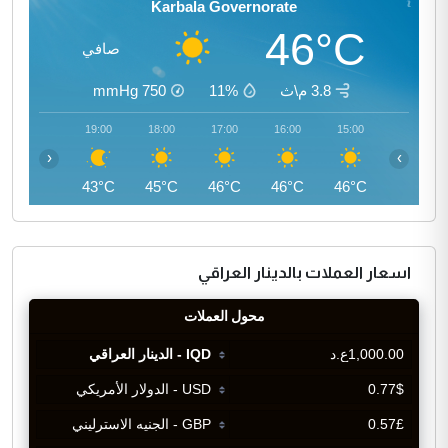
Karbala Governorate
46°C
صافي
3.8 م\ث
11%
750
mmHg
20:00
19:00
18:00
17:00
16:00
15:00
‹
›
41°C
43°C
45°C
46°C
46°C
46°C
اسعار العملات بالدينار العراقي