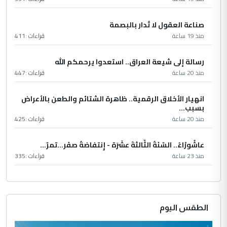
صناعة العقول لا تُدار بالبصمة
منذ 19 ساعة
قراءات :
411
رسالة إلى شيعة العراق.. استعدوا يرحمكم الله
منذ 20 ساعة
قراءات :
447
انهيار الأخلاق الرقمية.. ظاهرة الشتائم والطعن بالأعراض
بسبب...
منذ 20 ساعة
قراءات :
425
عاشُورْاءُ.. السّنَةُ الثّالثةَ عشَرَة - إِنتفاضةُ صفَر…تمرّ...
منذ 23 ساعة
قراءات :
335
الطقس اليوم