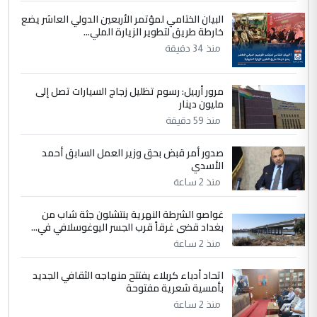
زوجتي أيضا بكالوريوس سكني بغداد أرغب في
البيان الختامي لمؤتمر الأربعين الدولي العاشر يضع
إكمال دراستي داخل ...
خارطة طريق لتطوير الزيارة الملي...
السعودية توافق على الاستمرار في
الموضوع :
منذ 34 دقيقة
إعطاء 100 منحة دراسية للطلبة العراقيين في
جامعاتها سنويا
مرور أربيل: رسوم تظليل زجاج السيارات تصل إلى
مليون دينار
5
عبد الأمير جاسم هليل
منذ 59 دقيقة
التعليق : نحن اباء الطلاب الأوائل على العراق
صدور أمر قبض بحق وزير العمل السابق أحمد
نتشرف بلقاء السيد احمد الصافي في العتبات
الأسدي
الحسنية لزرع ...
منذ 2 ساعة
مكتب السيد احمد الصافي : لا يوجود
الموضوع :
لدينا اي حساب على الفيس بوك وتويتر
غواصو الشرطة النهرية ينتشلون جثة شاب من
بغداد قضى غرقاً قرب الجسر اليوغوسلافي في...
منذ 2 ساعة
اتحاد أدباء كربلاء يفتتح منهاجه الثقافي الجديد
بأمسية شعرية مفتوحة
منذ 2 ساعة