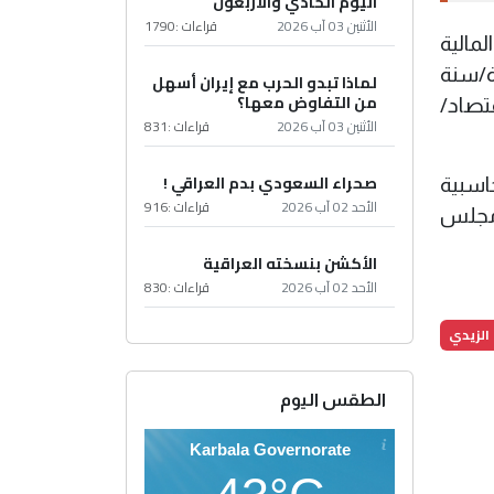
اليوم الحادي والأربعون
الأثنين 03 آب 2026
قراءات :
1790
رقابة المالية
ادارة/سنة
لماذا تبدو الحرب مع إيران أسهل
من التفاوض معها؟
تصاد/
الأثنين 03 آب 2026
قراءات :
831
صحراء السعودي بدم العراقي !
اسبية
الأحد 02 آب 2026
قراءات :
916
ن مجلس
الأكشن بنسخته العراقية
الأحد 02 آب 2026
قراءات :
830
الزيدي
الطقس اليوم
Karbala Governorate