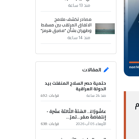
منذ 13 ساعة
مصادر تكشف ملامح
الاتفاق المرتقب بين مسقط
وطهران بشأن "مضيق هرمز"
منذ 14 ساعة
المقالات
حتمية حصر السلاح المنفلت بيد
الدولة العراقية
منذ 24 ساعة
قراءات :
492
م
عاشُورْاءُ.. السّنَةُ الثّالثةَ عشَرَة -
إِنتفاضةُ صفَر…تمرّ...
الأربعاء 05 آب 2026
قراءات :
638