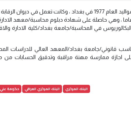
وشيماء عباس هويرف كليل الساعدي، من مواليد العام 1977 في بغداد ، وكانت تعمل في ديوان ال
تحادي/ مديرا عاما وكالة، وتمتلك خبرة 23 عاما ، وهي حاصلة على شهادة دبلوم محاسبة/معهد ال
البكالوريوس في المحاسبة/جامعة بغداد/كلية الادارة والاق
ب قانوني/جامعة بغداد/المعهد العالي للدراسات المح
على الدفعة. وعلى اجازة ممارسة مهنة مراقبة وتدقيق الحسابات م
البنك المركزي
البنك المركزي العراقي
حكومة علي 