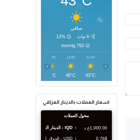
43°C
صافي
6 م\ث
12%
mmHg
750
15:00
14:00
13:00
12:00
11:00
‹
›
46°C
46°C
46°C
45°C
43°C
اسعار العملات بالدينار العراقي