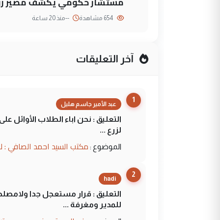
مستشار حكومي يكشف مصير روا
654 مشاهدة
--
منذ 20 ساعة
آخر التعليقات
1
عبد الأمير جاسم هليل
التعليق : نحن اباء الطلاب الأوائل ع
لزرع ...
مكتب السيد احمد الصافي : ل
الموضوع :
2
hadi
التعليق : قرار مستعجل جدا ولامصلحة
للمدير ومغرفة ...