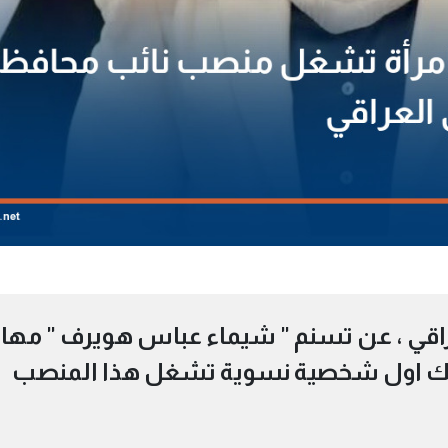
عراقي ، عن تسنم " شيماء عباس هويرف " مها
ذلك اول شخصية نسوية تشغل هذا المنصب