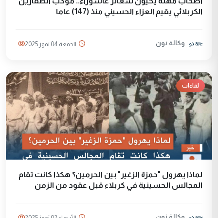
اصحاب مهنة يحيون شعائر عاشوراء.. موكب الصفارين
الكربلائي يقيم العزاء الحسيني منذ (147) عاما
وكالة نون
الجمعة 04 تموز 2025
لقاءات
لماذا يهرول "حمزة الزغير" بين الحرمين؟ هكذا كانت تقام
المجالس الحسينية في كربلاء قبل عقود من الزمن
وكالة نون
الأربعاء 02 تموز 2025