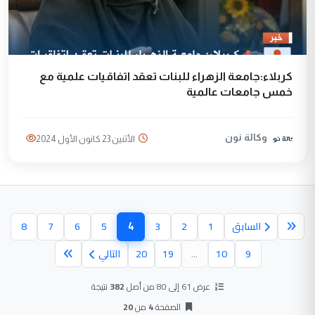
كربلاء:جامعة الزهراء للبنات تعقد اتفاقيات علمية مع
خمس جامعات عالمية
وكالة نون
الأثنين 23 كانون الأول 2024
4
السابق
1
2
3
5
6
7
8
(الصفحة الحالية)
9
10
...
19
20
التالي
عرض 61 إلى 80 من أصل
382
نتيجة
الصفحة
4
من
20