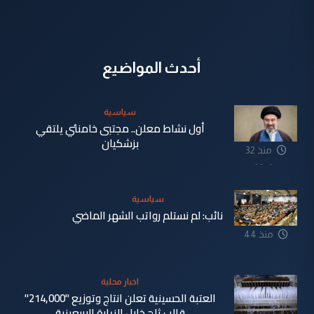
أحدث المواضيع
سياسية
أول نشاط معلن.. مجتبى خامنئي يلتقي
بزشكيان
منذ 32
دقيقة
سياسية
نائب: لم نستلم رواتب الشهر الماضي
منذ 44
دقيقة
اخبار محلية
العتبة الحسينية تعلن انتاج وتوزيع "214,000"
قالب ثلج خلال الزيارة الاربعينية