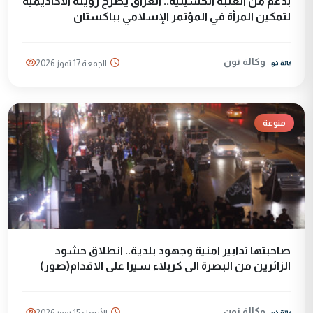
بدعم من العتبة الحسينية.. العراق يطرح رؤيته الأكاديمية
لتمكين المرأة في المؤتمر الإسلامي بباكستان
وكالة نون
الجمعة 17 تموز 2026
منوعة
صاحبتها تدابير امنية وجهود بلدية.. انطلاق حشود
الزائرين من البصرة الى كربلاء سيرا على الاقدام(صور)
وكالة نون
الأربعاء 15 تموز 2026