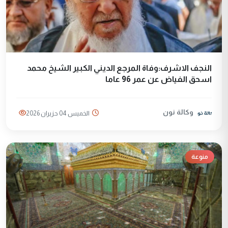
النجف الاشرف:وفاة المرجع الديني الكبير الشيخ محمد
اسحق الفياض عن عمر 96 عاما
وكالة نون
الخميس 04 حزيران 2026
منوعة