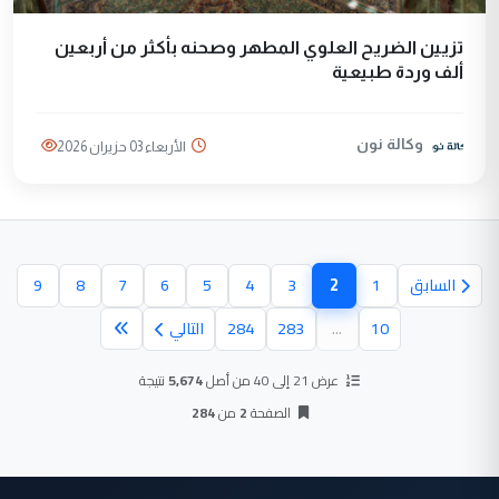
تزيين الضريح العلوي المطهر وصحنه بأكثر من أربعين
ألف وردة طبيعية
وكالة نون
الأربعاء 03 حزيران 2026
2
السابق
1
3
4
5
6
7
8
9
(الصفحة الحالية)
10
...
283
284
التالي
عرض 21 إلى 40 من أصل
5,674
نتيجة
الصفحة
2
من
284