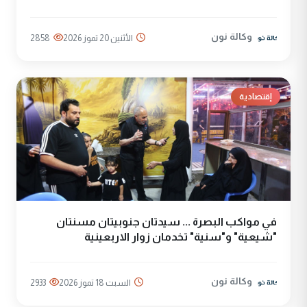
وكالة نون
الأثنين 20 تموز 2026
2858
إقتصادية
في مواكب البصرة ... سيدتان جنوبيتان مسنتان
"شيعية" و"سنية" تخدمان زوار الاربعينية
وكالة نون
السبت 18 تموز 2026
2933