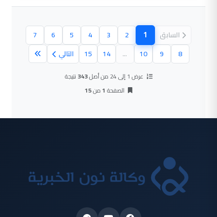
1
السابق
2
3
4
5
6
7
(الصفحة الحالية)
8
9
10
...
14
15
التالي
عرض 1 إلى 24 من أصل
343
نتيجة
الصفحة
1
من
15