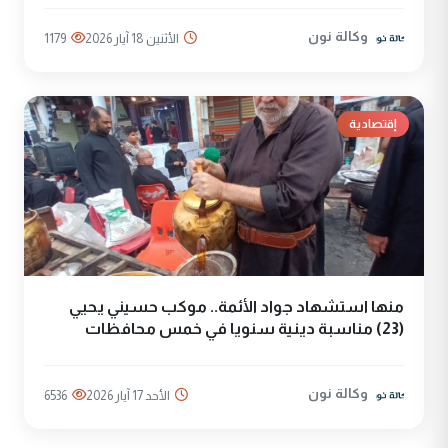
وكالة نون
الأثنين 18 آيار 2026
1179
إقتصادية
منها استشهاد جواد الأئمة.. موكب حسيني يحيي
(23) مناسبة دينية سنويا في خمس محافظات
وكالة نون
الأحد 17 آيار 2026
6536