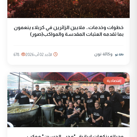
خطوات وخدمات.. ملايين الزائرين في كربلاء ينعمون
بما تقدمه العتبات المقدسة والمواكب(صور)
وكالة نون
الأحد 02 آب 2026
678
إقتصادية
وجباته بنكهات ايرانية.. "محبي الحسين" موكب