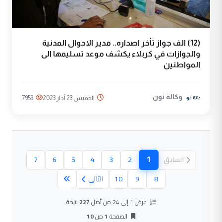
(12) الف جواز تأخر اصداره.. مدير الاحوال المدنية
والجوازات في كربلاء يكشف موعد تسليمها الى
المواطنين
وكالة نون
الخميس 23 آذار 2023
7953
1
السابق
2
3
4
5
6
7
(الصفحة الحالية)
8
9
10
التالي
عرض 1 إلى 24 من أصل
227
نتيجة
الصفحة
1
من
10