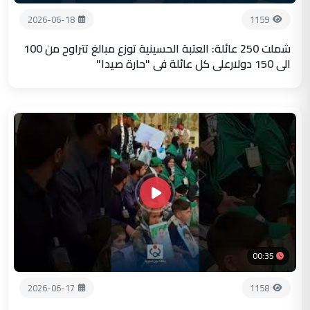
2026-06-18
1159
شملت 250 عائلة: العتبة الحسينية توزع مبالغ تتراوح من 100
الى 150 دولارعلى كل عائلة في "حارة صيدا"
00:35
2026-06-17
1158