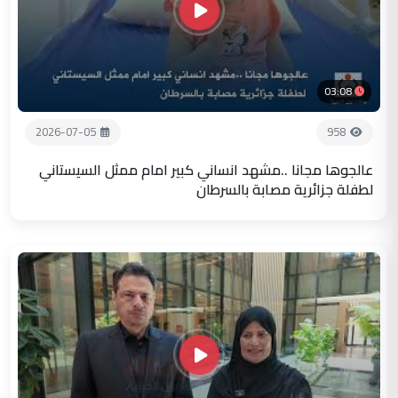
03:08
2026-07-05
958
عالجوها مجانا ..مشهد انساني كبير امام ممثل السيستاني
لطفلة جزائرية مصابة بالسرطان