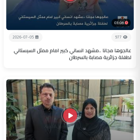
03:08
2026-07-05
977
عالجوها مجانا ..مشهد انساني كبير امام ممثل السيستاني
لطفلة جزائرية مصابة بالسرطان