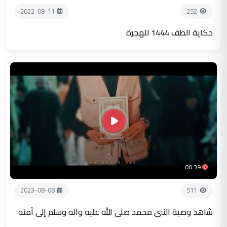
2022-08-11
252
حكاية الطف 1444 للهجرة
00:39
2023-08-08
511
شاهد وصية النبي محمد صلى الله عليه وآله وسلم إلى أمته