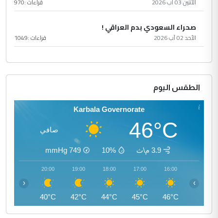
الأثنين 03 آب 2026
قراءات :
970
صحراء السعودي بدم العراقي !
الأحد 02 آب 2026
قراءات :
1049
الطقس اليوم
Karbala Governorate
46°C
صافي
3.9 م\ث
10%
749
mmHg
21:00
20:00
19:00
18:00
17:00
16:00
‹
›
39°C
40°C
42°C
44°C
45°C
46°C