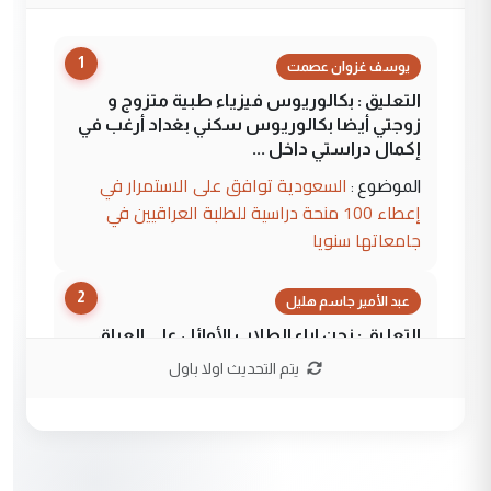
1
يوسف غزوان عصمت
التعليق : بكالوريوس فيزياء طبية متزوج و
زوجتي أيضا بكالوريوس سكني بغداد أرغب في
إكمال دراستي داخل ...
السعودية توافق على الاستمرار في
الموضوع :
إعطاء 100 منحة دراسية للطلبة العراقيين في
جامعاتها سنويا
2
عبد الأمير جاسم هليل
التعليق : نحن اباء الطلاب الأوائل على العراق
نتشرف بلقاء السيد احمد الصافي في العتبات
يتم التحديث اولا باول
الحسنية لزرع ...
مكتب السيد احمد الصافي : لا يوجود
الموضوع :
لدينا اي حساب على الفيس بوك وتويتر