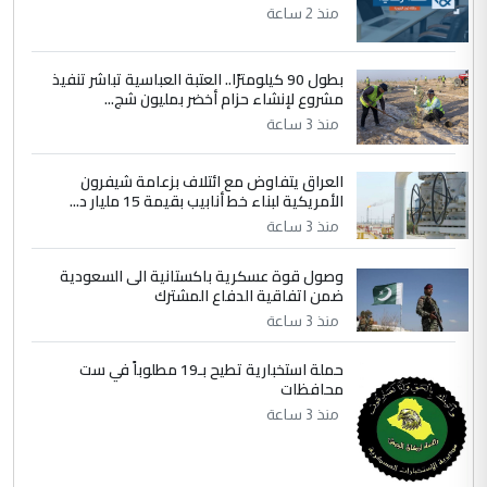
منذ 2 ساعة
ابا فرات ...
الجواهري يرد على صدام حسين سل
الموضوع :
بطول 90 كيلومترًا.. العتبة العباسية تباشر تنفيذ
مضجعيك يابن الزنا (نص كامل)
مشروع لإنشاء حزام أخضر بمليون شج...
منذ 3 ساعة
العراق يتفاوض مع ائتلاف بزعامة شيفرون
الأمريكية لبناء خط أنابيب بقيمة 15 مليار د...
منذ 3 ساعة
وصول قوة عسكرية باكستانية الى السعودية
ضمن اتفاقية الدفاع المشترك
منذ 3 ساعة
حملة استخبارية تطيح بـ19 مطلوباً في ست
محافظات
منذ 3 ساعة