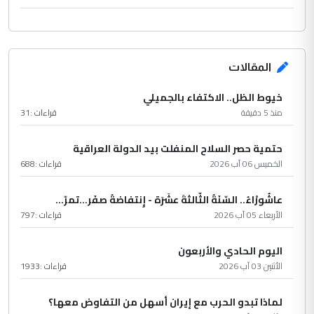
المقالات
خيوط الظل.. الاكتفاء بالجميلي
منذ 5 دقيقة
قراءات :
31
حتمية حصر السلاح المنفلت بيد الدولة العراقية
الخميس 06 آب 2026
قراءات :
688
عاشُورْاءُ.. السّنَةُ الثّالثةَ عشَرَة - إِنتفاضةُ صفَر…تمرّ...
الأربعاء 05 آب 2026
قراءات :
797
اليوم الحادي والأربعون
الأثنين 03 آب 2026
قراءات :
1933
لماذا تبدو الحرب مع إيران أسهل من التفاوض معها؟