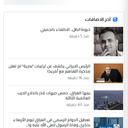
3
hadi
التعليق : قرار مستعجل جدا ولامصلحة فيه
آخر الاضافات
للوزاره ولا للمواطن القرار الصائب يكون بعد
الاستماع للمدير ومغرفة ...
خيوط الظل.. الاكتفاء بالجميلي
وزير الصحة يعفي مدير مستشفى الكرخ
الموضوع :
منذ 5 دقيقة
العام في بغداد
4
سردار
الرئيس الايراني يكشف عن ترتيبات "سرية" لم تعلن
التعليق : واحد من عصابة علي ماما يسقط
مذكرة التفاهم مع أمريكا
جنسية الرافد الثالث للعراق ومن اصول عريقة
منذ 16 دقيقة
ابا فرات ...
الجواهري يرد على صدام حسين سل
الموضوع :
بينها العراق.. خمس جبهات تنذر باندلاع الحرب
مضجعيك يابن الزنا (نص كامل)
العالمية الثالثة
منذ 40 دقيقة
5
سردار
تعطيل الدوام الرسمي في العراق ليوم الأربعاء
التعليق : واحد من عصابة علي ماما يسقط
بذكرى وفاة الرسول (صلى الله عليه وا...
جنسية الرافد الثالث للعراق ومن اصول عريقة