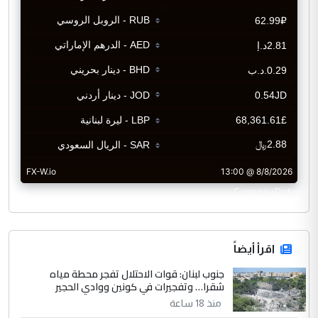
CurrencyRate
اقرأ أيضاً
جنوب لبنان: قوات الاحتلال تفجر محطة مياه
شقرا… وتفجيرات في كونين ووادي الحجير
منذ 18 ساعة