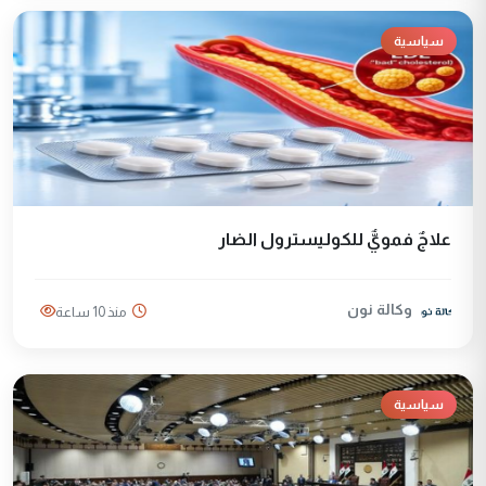
سياسية
علاجٌ فمويٌّ للكوليسترول الضار
وكالة نون
منذ 10 ساعة
سياسية