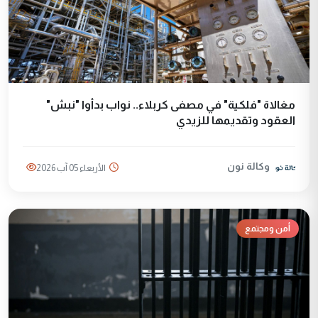
مغالاة "فلكية" في مصفى كربلاء.. نواب بدأوا "نبش"
العقود وتقديمها للزيدي
وكالة نون
الأربعاء 05 آب 2026
أمن ومجتمع