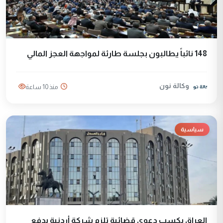
148 نائباً يطالبون بجلسة طارئة لمواجهة العجز المالي
وكالة نون
منذ 10 ساعة
سياسية
العراق يكسب دعوى قضائية تلزم شركة أردنية بدفع