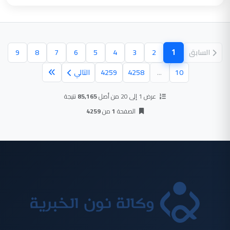
1
السابق
2
3
4
5
6
7
8
9
(الصفحة الحالية)
10
...
4258
4259
التالي
عرض 1 إلى 20 من أصل
85,165
نتيجة
الصفحة
1
من
4259