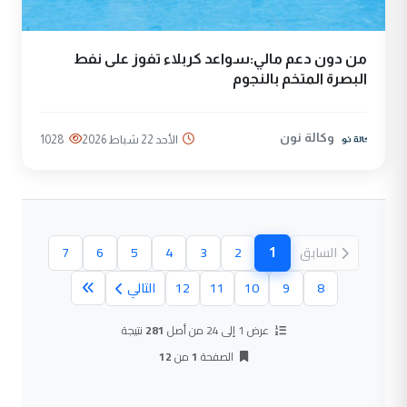
من دون دعم مالي:سواعد كربلاء تفوز على نفط
البصرة المتخم بالنجوم
وكالة نون
الأحد 22 شباط 2026
1028
1
السابق
2
3
4
5
6
7
(الصفحة الحالية)
8
9
10
11
12
التالي
عرض 1 إلى 24 من أصل
281
نتيجة
الصفحة
1
من
12