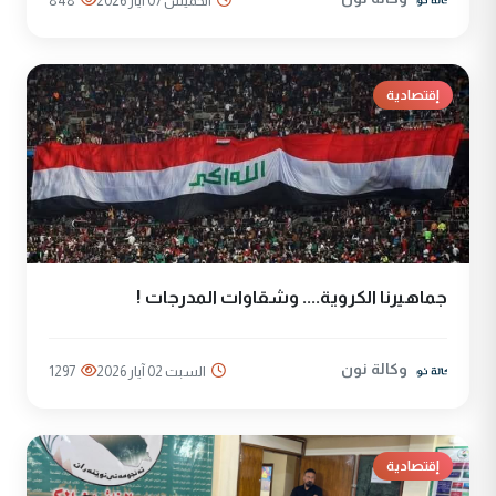
الخميس 07 آيار 2026
848
إقتصادية
جماهيرنا الكروية.... وشقاوات المدرجات !
وكالة نون
السبت 02 آيار 2026
1297
إقتصادية