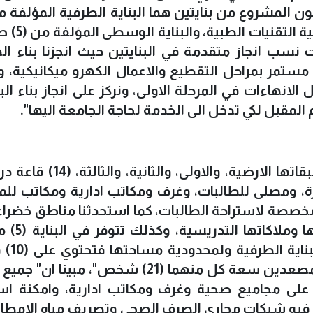
طبقات ونصف الطبقة وهي مخصصة 
سب انجاز متقدمة في البنايتين حيث انجزنا بناء ال
10) بالمئة، والعمل مستمر بمراحل التقطيع والاعمال الكهرو ميكانيكية
لانهاءات في المرحلة الاولى، ونركز على انجاز بناء البن
لمقبل لكي تدخل الى الخدمة لحاجة الجامعة اليها".
واضاف ان" البناية الوسطية توجد في طبقاتها الارضية، والاولى،
بيرة، ومصلى للطالبات، وغرف ومكاتب ادارية ومكاتب للم
صصة لاستراحة الطالبات، كما استحدثنا مناطق خضراء 
سكيب" تعتبر متنفس للجامعة وط
سعة المصعد الواحد (21
دراسية و(6) مختبرات طبية، وفي البناية مصعدين سعة كل منهما (21) شخص"، مبين
ن على مجاميع صحية وغرف ومكاتب ادارية، وامكنة اس
ت فيه شبكات مجاري الصرف الصحي وتصريف مياه الامطا