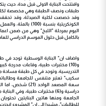
وقد خصصت لكلية الصيدلة، وقد تحققت ن
الكونكريتية بنسبة (0
اليوم بمرحلة "اللبخ" وهي من ضمن اعمال ا
بالكامل قبل حلول الموسم الدراسي للعام ا
و(10) مختبرات طبية، وقاعات مدرجة ك
التدريسية، وتوجد في كل طبقة مساحة مخ
الجامعة ومنها هاتين البنايتين تحتويا
للطالبات"، مشيرا الى ان" المشروع انجز