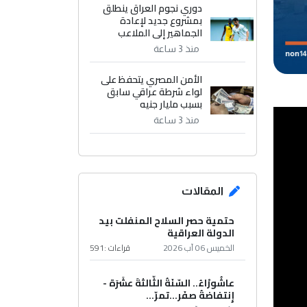
دوري نجوم العراق ينطلق
بمشروع جديد لإعادة
الجماهير إلى الملاعب
منذ 3 ساعة
الأمن المصري يتحفظ على
لواء شرطة عراقي سابق
بسبب مليار جنيه
منذ 3 ساعة
المقالات
حتمية حصر السلاح المنفلت بيد
الدولة العراقية
الخميس 06 آب 2026
قراءات :
591
عاشُورْاءُ.. السّنَةُ الثّالثةَ عشَرَة -
إِنتفاضةُ صفَر…تمرّ...