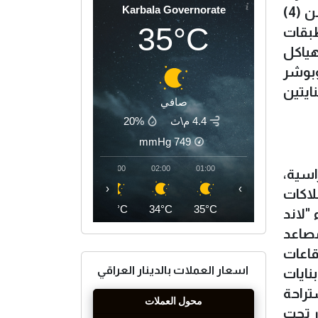
Karbala Governorate
وافتتحت البناية الاولى قبل مدة، حيث يتكون المشروع من بنايتين هما البناية الطرفية المؤلفة من (4)
35°C
لكلية التقنيات الطبية، والبناية الوسطى المؤلفة من (5) طبقات
هياكل
، وبوشر
ايتين
صافي
4.4 م\ث
20%
mmHg
749
05:00
04:00
03:00
02:00
01:00
 والثانية، والثالثة، (14) قاعة دراسية،
‹
›
لاكات
32°C
33°C
34°C
34°C
35°C
"لاند
الباتها وملاكاتها التدريسية، وكذلك تتوفر في البناية (5) مصاعد
) شخص، اما البناية الطرفية ولمحدودية مساحتها فتحتوي على (10) قاعات
اسعار العملات بالدينار العراقي
ا ان" جميع بنايات
تراحة
ر تحت