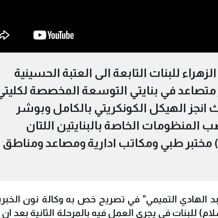
اء للبنات التابعة الى العتبة الحسينية
متصاعد في بنايتي التوسعة المخصصة لكليتي
ث انجز الهيكل الكونكريتي بالكامل وبوشر
ب المنظومات الخاصة بالبنايتين اللتان
ضمان (24) قاعة دراسية و(16) مختبر طبي ومكاتب ادارية ومصاعد ومناطق
الهادي التميمي" في تصريح خص به وكالة نون الخبري
) للبنات في يجري العمل فيه بالمرحلة الثانية بعد ان 