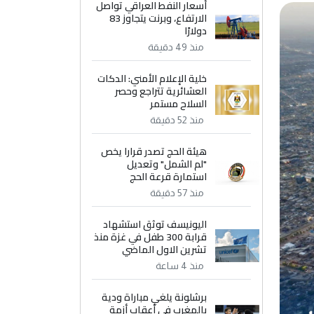
أسعار النفط العراقي تواصل
الارتفاع، وبرنت يتجاوز 83
دولارًا
منذ 49 دقيقة
خلية الإعلام الأمني: الدكات
العشائرية تتراجع وحصر
السلاح مستمر
منذ 52 دقيقة
هيئة الحج تصدر قرارا يخص
"لم الشمل" وتعديل
استمارة قرعة الحج
منذ 57 دقيقة
اليونيسف توثق استشهاد
قرابة 300 طفل في غزة منذ
تشرين الاول الماضي
منذ 4 ساعة
برشلونة يلغي مباراة ودية
بالمغرب في أعقاب أزمة