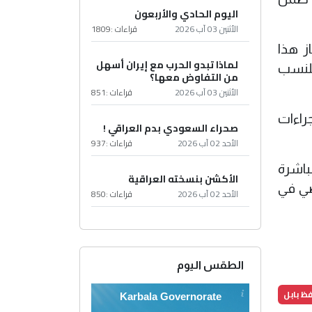
اليوم الحادي والأربعون
الأثنين 03 آب 2026
قراءات :
1809
ز هذا
لماذا تبدو الحرب مع إيران أسهل
للنسب
من التفاوض معها؟
الأثنين 03 آب 2026
قراءات :
851
راءات
صحراء السعودي بدم العراقي !
الأحد 02 آب 2026
قراءات :
937
مباشرة
الأكشن بنسخته العراقية
ضي في
الأحد 02 آب 2026
قراءات :
850
الطقس اليوم
ظ بابل
Karbala Governorate