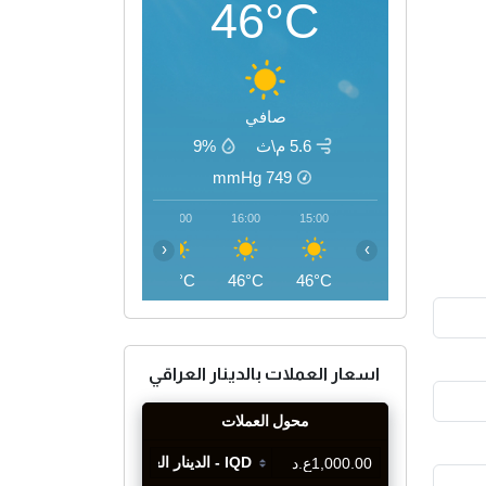
46°C
صافي
5.6 م\ث
9%
mmHg
749
19:00
18:00
17:00
16:00
15:00
‹
›
42°C
44°C
45°C
46°C
46°C
اسعار العملات بالدينار العراقي