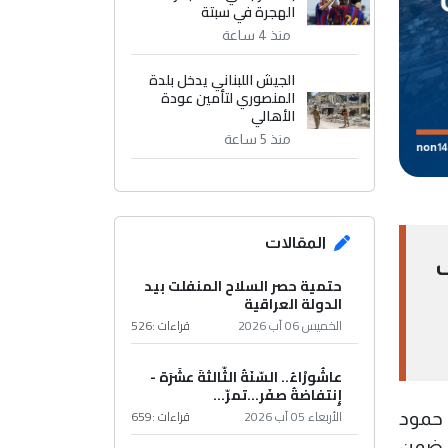
الهجرة في سبتة
منذ 4 ساعة
الجيش اللبناني يدخل بلدة
المنصوري لتأمين عودة
الأهالي
منذ 5 ساعة
المقالات
 تهيئة أكثر من 60 ألف
حتمية حصر السلاح المنفلت بيد
الدولة العراقية
الخميس 06 آب 2026
قراءات :
526
عاشُورْاءُ.. السّنَةُ الثّالثةَ عشَرَة -
إِنتفاضةُ صفَر…تمرّ...
الأربعاء 05 آب 2026
قراءات :
659
 حمود
ة ضمن