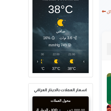
38°C
كل
صافي
3.6 م\ث
16%
mmHg
749
01:00
00:00
23:00
22:00
21:00
‹
›
35°C
36°C
37°C
37°C
38°C
اسعار العملات بالدينار العراقي