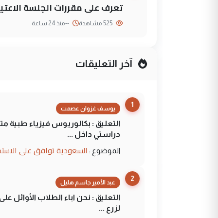
تعرف على مقررات الجلسة الاعتيا
525 مشاهدة
--
منذ 24 ساعة
آخر التعليقات
1
يوسف غزوان عصمت
التعليق : بكالوريوس فيزياء طبية م
دراستي داخل ...
السعودية توافق على الاستمرار في إعطاء 100 منحة دراسية للطل
الموضوع :
2
عبد الأمير جاسم هليل
التعليق : نحن اباء الطلاب الأوائل ع
لزرع ...