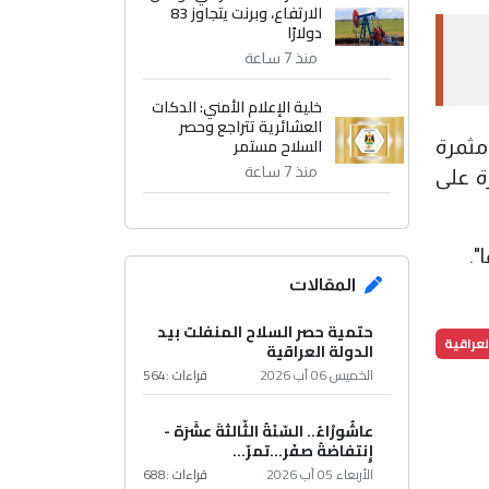
الارتفاع، وبرنت يتجاوز 83
دولارًا
منذ 7 ساعة
خلية الإعلام الأمني: الدكات
العشائرية تتراجع وحصر
السلاح مستمر
 مثمرة
منذ 7 ساعة
ة على
".
المقالات
حتمية حصر السلاح المنفلت بيد
لعراقية
الدولة العراقية
الخميس 06 آب 2026
قراءات :
564
عاشُورْاءُ.. السّنَةُ الثّالثةَ عشَرَة -
إِنتفاضةُ صفَر…تمرّ...
الأربعاء 05 آب 2026
قراءات :
688