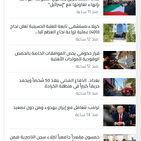
المشترك لا تستهدف أية دولة ومفتوحة لانضمام
بإنهاء تعاونها مع "إسرائيل"
الدول الشقيقة
منذ 11 ساعة
كربلاء:مستشفى تابعة للعتبة الحسينية تعلن نجاح
5
يوسف غزوان عصمت
(400) عملية لزراعة نخاع العظم للبا...
التعليق : بكالوريوس فيزياء طبية متزوج و
منذ 12 ساعة
زوجتي أيضا بكالوريوس سكني بغداد أرغب في
إكمال دراستي داخل ...
قرار حكومي يخص الموافقات الخاصة بالحصص
الوقودية للمولدات الأهلية
السعودية توافق على الاستمرار في
الموضوع :
إعطاء 100 منحة دراسية للطلبة العراقيين في
منذ 12 ساعة
جامعاتها سنويا
بغداد.. الدفاع المدني ينقذ 50 شخصاً ويخمد
حريقاً كبيراً في منطقة الكرادة
منذ 13 ساعة
ترامب: نتعامل مع إيران بهدوء ومن دون تصعيد
منذ 14 ساعة
خمسون مقعداً جامعياً لنزلاء سجن الناصرية ضمن