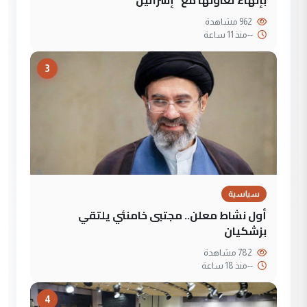
بإنهاء تعاونها مع "إسرائيل"
962 مشاهدة
--
منذ 11 ساعة
3
سياسية
أول نشاط معلن.. مجتبى خامنئي يلتقي
بزشكيان
782 مشاهدة
--
منذ 18 ساعة
4