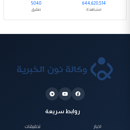
5040
644,620,514
مشاهدة
تعليق
روابط سريعة
اخبار
تحقيقات