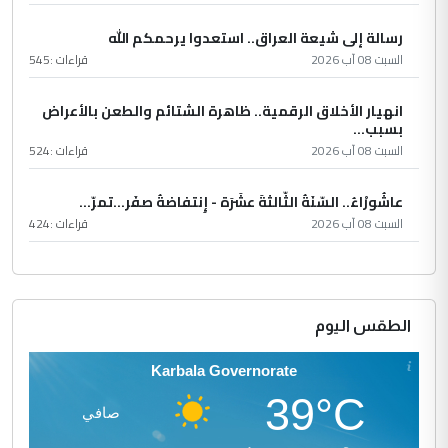
رسالة إلى شيعة العراق.. استعدوا يرحمكم الله
السبت 08 آب 2026
قراءات :
545
انهيار الأخلاق الرقمية.. ظاهرة الشتائم والطعن بالأعراض
بسبب...
السبت 08 آب 2026
قراءات :
524
عاشُورْاءُ.. السّنَةُ الثّالثةَ عشَرَة - إِنتفاضةُ صفَر…تمرّ...
السبت 08 آب 2026
قراءات :
424
الطقس اليوم
Karbala Governorate
39°C
صافي