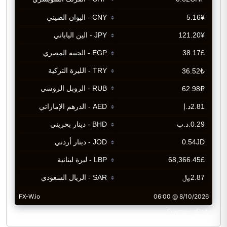
CurrencyRate