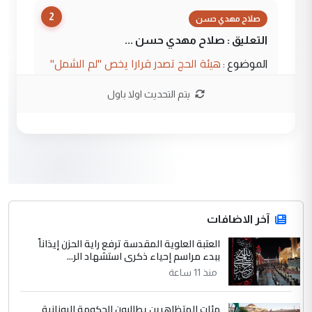
2
صلاح مهدي حسن
التعليق : صلاح مهدي حسن ...
هيئة الحج تصدر قرارا يخص "لم الشمل"
الموضوع :
وتعديل استمارة قرعة الحج
يتم التحديث اولا باول
3
صلاح مهدي حسن
التعليق : صلاح مهدي حسن ...
هيئة الحج تصدر قرارا يخص "لم الشمل"
الموضوع :
وتعديل استمارة قرعة الحج
4
آخر الاضافات
hadi
العتبة العلوية المقدسة ترفع راية الحزن إيذاناً
التعليق : تحيه اخويه حسينيه اي انسان مهما
ببدء مراسم إحياء ذكرى استشهاد الر...
كان محدود المعرفه بتفاصيل احداث المنطقه
منذ 11 ساعة
يقول بما لايقبل ...
أردوغان يؤكد ان اتفاقية مكة للدفاع
الموضوع :
مئات المتظاهرين يطالبون الحكومة اليونانية