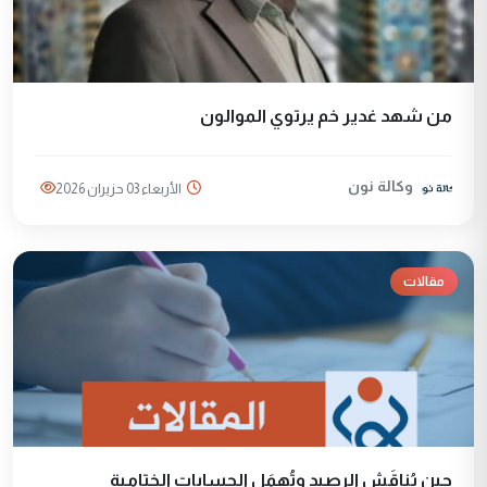
من شهد غدير خم يرتوي الموالون
وكالة نون
الأربعاء 03 حزيران 2026
مقالات
حين يُناقَش الرصيد وتُهمَل الحسابات الختامية