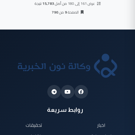
عرض 161 إلى 180 من أصل
15,783
نتيجة
الصفحة
9
من
790
روابط سريعة
اخبار
تحقيقات