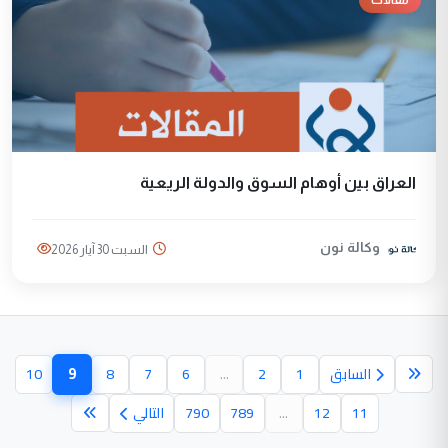
مقالات
العراق بين أوهام السوق والدولة الريعية
وكالة نون
السبت 30 آيار 2026
9
السابق
1
2
...
6
7
8
10
(الصفحة الح
11
12
...
789
790
التالي