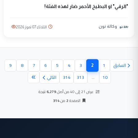
"الرقي" او البطيخ الأحمر ضار لهذه الفئة!
وكالة نون
الثلاثاء 07 تموز 2026
2
السابق
1
3
4
5
6
7
8
9
(الصفحة الحالية)
10
...
313
314
التالي
عرض 21 إلى 40 من أصل
6,279
نتيجة
الصفحة
2
من
314