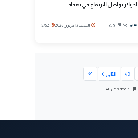
لدولار يواصل الارتفاع في بغداد
وكالة نون
السبت 13 حزيران 2026
5752
40
التالي
الصفحة
1
من
40