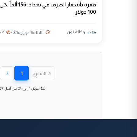
قفزة بأسعار الصرف في بغداد: 156 ألفاً لك
100 دولار
وكالة نون
الثلاثاء 16 حزيران 2026
771
1
السابق
2
(الصفحة ال
عرض 1 إلى 24 من أصل
37