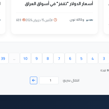
ل
أسعار الدولار "تقفز" في أسواق العراق
ا
وكالة نون
الأثنين 15 حزيران 2026
689
39
...
10
9
8
7
6
5
4
3
حالية)
9
نتيجة
انتقال سريع: