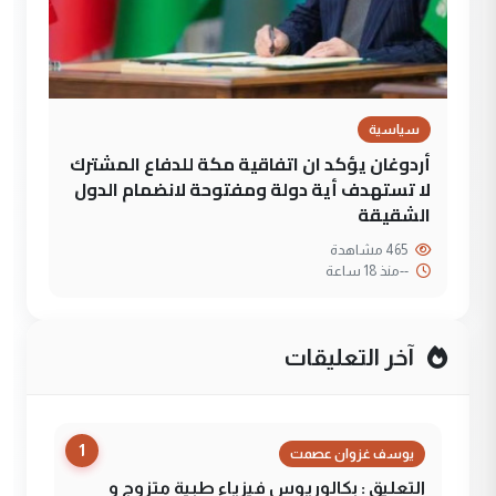
سياسية
أردوغان يؤكد ان اتفاقية مكة للدفاع المشترك
لا تستهدف أية دولة ومفتوحة لانضمام الدول
الشقيقة
465 مشاهدة
--
منذ 18 ساعة
آخر التعليقات
1
يوسف غزوان عصمت
التعليق : بكالوريوس فيزياء طبية متزوج و