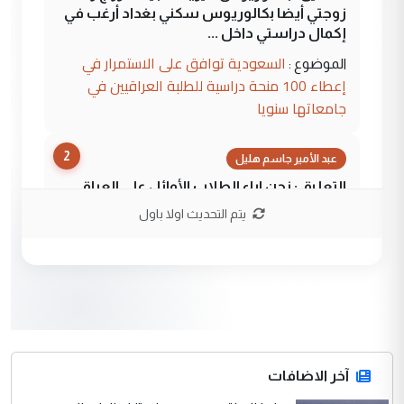
زوجتي أيضا بكالوريوس سكني بغداد أرغب في
إكمال دراستي داخل ...
السعودية توافق على الاستمرار في
الموضوع :
إعطاء 100 منحة دراسية للطلبة العراقيين في
جامعاتها سنويا
2
عبد الأمير جاسم هليل
التعليق : نحن اباء الطلاب الأوائل على العراق
نتشرف بلقاء السيد احمد الصافي في العتبات
يتم التحديث اولا باول
الحسنية لزرع ...
مكتب السيد احمد الصافي : لا يوجود
الموضوع :
لدينا اي حساب على الفيس بوك وتويتر
3
hadi
التعليق : قرار مستعجل جدا ولامصلحة فيه
آخر الاضافات
للوزاره ولا للمواطن القرار الصائب يكون بعد
الاستماع للمدير ومغرفة ...