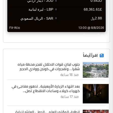
CurrencyRate
اقرأ أيضاً
جنوب لبنان: قوات الاحتلال تفجر محطة مياه
شقرا… وتفجيرات في كونين ووادي الحجير
منذ 18 ساعة
بعد انتهاء الزيارة الأربعينية.. تدهور مفاجئ في
كهرباء كربلاء وساعات الانقطاع تصل...
منذ 17 ساعة
انطلاق المؤتمر العلمي الدولي العاشر لزيارة