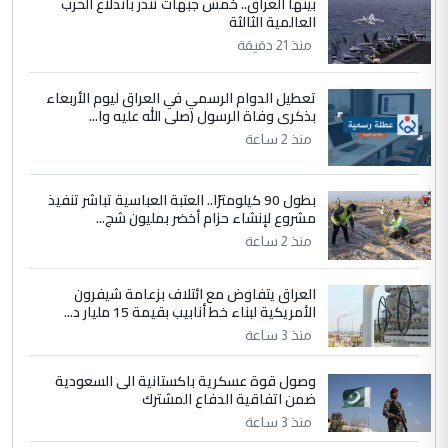
بينها العراق.. خمس جبهات تنذر باندلاع الحرب
العالمية الثالثة
وزير الصحة يعفي مدير مستشفى الكرخ
الموضوع :
العام في بغداد
منذ 21 دقيقة
تعطيل الدوام الرسمي في العراق ليوم الأربعاء
4
سردار
بذكرى وفاة الرسول (صلى الله عليه وا...
التعليق : واحد من عصابة علي ماما يسقط
منذ 2 ساعة
جنسية الرافد الثالث للعراق ومن اصول عريقة
ابا فرات ...
بطول 90 كيلومترًا.. العتبة العباسية تباشر تنفيذ
الجواهري يرد على صدام حسين سل
مشروع لإنشاء حزام أخضر بمليون شج...
الموضوع :
مضجعيك يابن الزنا (نص كامل)
منذ 2 ساعة
العراق يتفاوض مع ائتلاف بزعامة شيفرون
5
سردار
الأمريكية لبناء خط أنابيب بقيمة 15 مليار د...
التعليق : واحد من عصابة علي ماما يسقط
منذ 3 ساعة
جنسية الرافد الثالث للعراق ومن اصول عريقة
ابا فرات ...
وصول قوة عسكرية باكستانية الى السعودية
ضمن اتفاقية الدفاع المشترك
الجواهري يرد على صدام حسين سل
الموضوع :
مضجعيك يابن الزنا (نص كامل)
منذ 3 ساعة