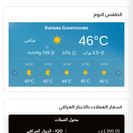
الطقس اليوم
Karbala Governorate
46°C
صافي
3.9 م\ث
10%
749
mmHg
21:00
20:00
19:00
18:00
17:00
16:00
‹
›
39°C
40°C
42°C
44°C
45°C
46°C
اسعار العملات بالدينار العراقي