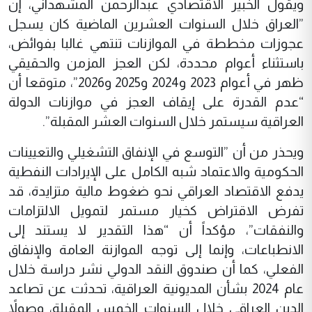
ويقول الخبير الاقتصادي عبدالرحمن المشهداني، إن
”العراق خلال السنوات العشرين الماضية كان يسجل
عجوزات مخططة في الموازنات تنتهي غالبا بفوائض،
باستثناء أعوام محددة، لكن العجز المزمن والحقيقي
ظهر في أعوام 2023 و2024 و2025 و2026”، متوقعا أن
“عدم القدرة على إيقاف العجز في موازنات الدولة
العراقية سيستمر خلال السنوات العشر المقبلة”.
ويحذر من أن ”التوسع في الإنفاق التشغيلي والتعيينات
الحكومية والاعتماد شبه الكامل على الإيرادات النفطية
يدفع الاقتصاد العراقي نحو ضغوط مالية متزايدة، قد
تفرض الاقتراض كخيار مستمر لتمويل الالتزامات
والنفقات”، مؤكداً أن “هذا التقدير لا يستند إلى
الانطباعات، وإنما إلى توجه الموازنة العامة والإنفاق
الفعلي، كما أن صندوق النقد الدولي نشر دراسة خلال
عام 2024 بشأن المديونية العراقية، تحدثت عن تصاعد
الدين العراقي خلال السنوات الخمس المقبلة، وصولاً