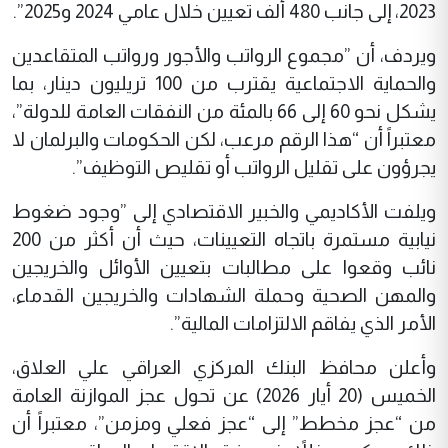
2023، إلى جانب 480 ألف تعيين خلال عامي 2024 و2025”.
ويردف، أن ”مجموع الرواتب والأجور ورواتب المتقاعدين
والحماية الاجتماعية يقترب من 100 تريليون دينار، بما
يشكل نحو 60 إلى 66 بالمئة من النفقات العامة للدولة”،
معتبراً أن “هذا الرقم مرعب، لكن الحكومات والبرلمان لا
يجرؤون على تقليل الرواتب أو تقليص التوظيف”.
ويلفت الأكاديمي والخبير الاقتصادي إلى ”وجود ضغوط
نيابية مستمرة باتجاه التعيينات، حيث أن أكثر من 200
نائب وقعوا على مطالبات بتعيين الأوائل والخريجين
والمهن الصحية وحملة الشهادات والخريجين القدماء،
الأمر الذي يفاقم الالتزامات المالية”.
وأعلن محافظ البنك المركزي العراقي علي العلاق،
الخميس (20 أيار 2026) عن تحول عجز الموازنة العامة
من “عجز مخطط” إلى “عجز فعلي ومزمن”، معتبراً أن