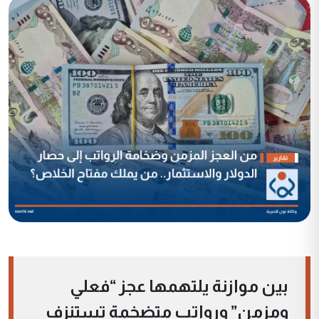
بين موازنة يلتهمها عجز “فعلي
ومزمن” ورواتب متضخمة تستنزف