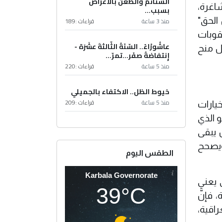
الشتائم والطعن بالأعراض
شاغرة،
بسبب...
الحق"
منذ 3 ساعة
قراءات :
189
قوبات
عاشُورْاءُ.. السّنَةُ الثّالثةَ عشَرَة -
ل منح
إِنتفاضةُ صفَر…تمرّ...
منذ 5 ساعة
قراءات :
220
خيوط الظل.. الاكتفاء بالجميلي
منذ 5 ساعة
قراءات :
209
يارات
 الذي
 يبقى
ويصحح
الطقس اليوم
Karbala Governorate
 يعني
39°C
فإنَّ
اقية،