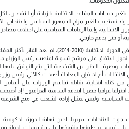
ويشكلون الحكومات.
تغير حسابات المقاعد الانتخابية بالزيادة أو النقصان، لكل
لا تستجيب لتغير مزاج الجمهور السياسي والانتخابي؛ لأنّ
ن الانتخابية، وإنما الزعامات السياسية على اختلاف مصادر 
ة، أو حتى بدعم خارجي.
بعد تجربة حكم الولاية الثانية لنوري المالكي في الدورة الانتخابية (2010-2014)، لم يعد الف
نما تحول الاتفاق على مرشح تسوية لمنصب رئيس الوزراء ما
ات، وبصرف النظر عن الشخصية التي يتم التوافق عليها
انتخابات أم لا، فإن المعادلة أصبحت كالآتي: رئيس وزراء ب
 من كتلة انتخابية، يقابله تقاسم الوزارات على أساس ال
 اختراعا عراقيا حصريا ابتدعه الساسة العراقيون! إذ أصبحت 
عيات السياسية، وليس تمثيل إرادة الشعب في منح الشرعية 
وت الانتخابات سريريا، لحين نهاية الدورة الحكومية الح
على ترسيخ سطوتها ونفوذها على مؤسسات الدولة ومو