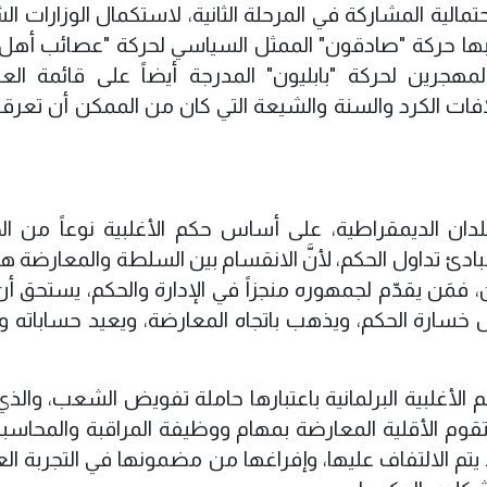
مالية المشاركة في المرحلة الثانية، لاستكمال الوزارات ال
 بها حركة "صادقون" الممثل السياسي لحركة "عصائب أهل 
لمهجرين لحركة "بابليون" المدرجة أيضاً على قائمة الع
فات الكرد والسنة والشيعة التي كان من الممكن أن تعرق
بلدان الديمقراطية، على أساس حكم الأغلبية نوعاً من الخ
ادئ تداول الحكم، لأنَّ الانقسام بين السلطة والمعارضة هو
 فمَن يقدّم لجمهوره منجزاً في الإدارة والحكم، يستحق أن
 خسارة الحكم، ويذهب باتجاه المعارضة، ويعيد حساباته 
الأغلبية البرلمانية باعتبارها حاملة تفويض الشعب، والذي
تقوم الأقلية المعارضة بمهام ووظيفة المراقبة والمحاسبة، 
تم الالتفاف عليها، وإفراغها من مضمونها في التجربة العر