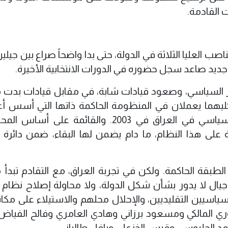
ت القادمة.
اصب العليا الثلاثة في الدولة، حتى بدا واضحاً صراع بين جيلي
 جديد صاعد سجل حضوره في الدورات الانتخابية الأخيرة.
ر السياسي، وصعود قيادات شابة، في مقابل قيادات بدت 
ليهما يعملان في المنظومة الحاكمة ذاتها التي أسس أع
الجيل السياسي الأول بعد تغيير النظام السياسي في العراق في 2003. والقائمة ع
على هذا النظام، ما دام يضمن لها البقاء، ضمن دائرة ا
بقة الحاكمة. ولكن في تجربة العراق، مع التقادم تبدأ 
جيال لا يدور بشأن شكل الدولة، ولا محاولة إصلاح نظام ا
اسيين التقليديين، والإحلال محلهم والاستيلاء على مك
ري المالكي ومسعود برزاني وهادي العامري وفالح الفياض
د الحلبوسي وقيس الخزعلي وبافل طالباني.