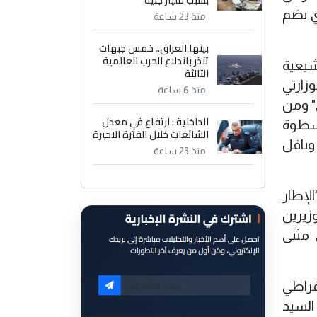
بسبب مليار جنيه
ي يضم
منذ 23 ساعة
بينها العراق.. خمس جبهات
تنذر باندلاع الحرب العالمية
شيعية
الثالثة
زارتي
منذ 6 ساعة
ي" ومن
الداخلية : ارتفاع في معدل
لسطوة
الشائعات خلال الفترة الاخيرة
وبافل
منذ 23 ساعة
لإطار
زيرين
 مثنى
قراطي
 السيد