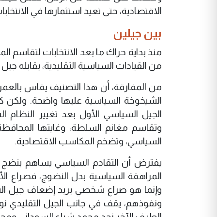
الاقتصادية، حتى تعيد استثمارها في الانتخابا
بين جيلين
منذ بداية حراك ما بعد الانتخابات لتقاسم المن
من القيادات السياسية التقليدية، يقابله جيل
من المفارقة، أن هذا التصنيف يقاس بالعم
الشيخوخة السياسية عليها واضحة. ولكن ك
وتقاسم مغانم السلطة، وغايتها المحافظة 
السياسي، وتضخم المكاسب الاقتصادية.
يفترض أن التقادم السياسي يساهم بنضج الط
المراهقة السياسية بدل النضوج، فصراع الأ
وإنما هو صراع شخصي يريد إضعاف جيل السي
ونفوذهم، يقف في جانب الجيل التقليدي نو
الطرف الآخر نجد محمد شياع السوداني ومحم