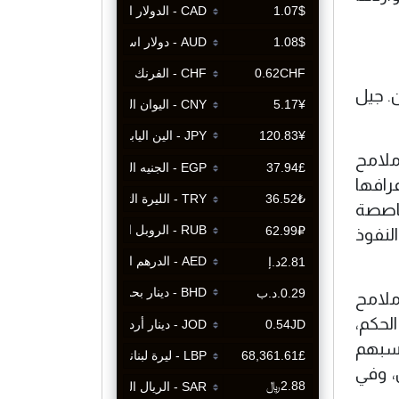
ن. جيل
ملامح
رافها
لى أساس المحاصصة
لنفوذ
ملامح
لحكم،
اسبهم
، وفي