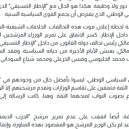
دور ولا وظيفة. هكذا هو الحال مع "الإطار التنسيقي" الذ
 الوطني، الذي يفترض أن يجمع القوى السياسية السنية.
بة لحظة إعلان موت هذه التحالفات. الخلافات الشيعية-ال
ل الإطار، كسر الاتفاق على تمرير الوزراء المرشحين لو
المالكي رئيس تحالف دولة القانون، من داخل "الإطار التنسيق
الكي، يعيش الأيام الأخيرة من حياته السياسية، وفقد ا
الف محمد الحلبوسي وقيس الخزعلي ومحمد شياع السوداني 
 السياسي الوطني، ليسوا بأفضل حال من وجودهم في "ا
الثقة متفقين على تقاسم الوزارات وتقدم مرشحيهم، إلا الو
 يصوت النواب لمنحهما الثقة. وهنا، كانت الرسالة إلى
ة، أيضاً اتفقت على عدم تمرير مرشح "الحزب الديم
أكيد لم يكن الوزير المرشح هو المقصود بهذه المناورة، وإنما