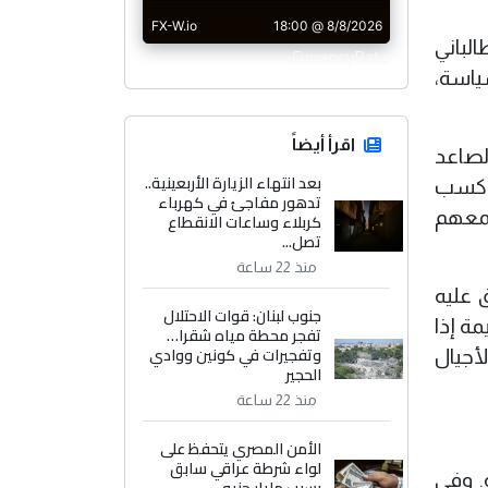
لباني
CurrencyRate
ياسة،
اقرأ أيضاً
لصاعد
بعد انتهاء الزيارة الأربعينية..
كن كسب
تدهور مفاجئ في كهرباء
جمعهم
كربلاء وساعات الانقطاع
تصل...
منذ 22 ساعة
 عليه
جنوب لبنان: قوات الاحتلال
ة إذا
تفجر محطة مياه شقرا…
وتفجيرات في كونين ووادي
أجيال
الحجير
منذ 22 ساعة
الأمن المصري يتحفظ على
لواء شرطة عراقي سابق
. وفي