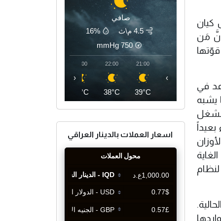
صافي
 كيان
4.5 م\ث
16%
َ مَن
mmHg
750
قوّتها
01:00
00:00
23:00
22:00
21:00
‹
›
ائز بأكثر المقاعد في
36°C
36°C
37°C
38°C
39°C
 يشبه
 لشغل
عيداً
اسعار العملات بالدينار العراقي
أوزان
الغاية
لنظام
الية.
اردها