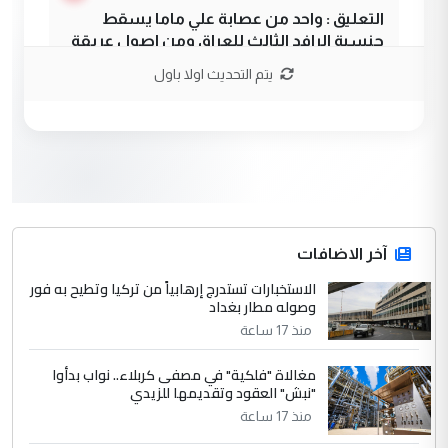
التعليق : واحد من عصابة علي ماما يسقط
جنسية الرافد الثالث للعراق ومن اصول عريقة
ابا فرات ...
يتم التحديث اولا باول
الجواهري يرد على صدام حسين سل
الموضوع :
مضجعيك يابن الزنا (نص كامل)
3
سردار
التعليق : واحد من عصابة علي ماما يسقط
جنسية الرافد الثالث للعراق ومن اصول عريقة
ابا فرات ...
آخر الاضافات
الجواهري يرد على صدام حسين سل
الاستخبارات تستدرج إرهابياً من تركيا وتطيح به فور
الموضوع :
وصوله مطار بغداد
مضجعيك يابن الزنا (نص كامل)
منذ 17 ساعة
4
حيدر عاشور
مغالاة "فلكية" في مصفى كربلاء.. نواب بدأوا
"نبش" العقود وتقديمها للزيدي
التعليق : تحياتي لك استاذ حامدتركان. كلام
منذ 17 ساعة
دقيق ومسؤول؛ فالاستثمار الحقيقي للإنسان
وثروات البلد يعتمد على الكفاءة ...