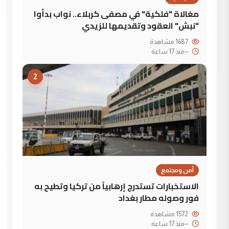
مغالاة "فلكية" في مصفى كربلاء.. نواب بدأوا
"نبش" العقود وتقديمها للزيدي
1687 مشاهدة
--
منذ 17 ساعة
2
أمن ومجتمع
الاستخبارات تستدرج إرهابياً من تركيا وتطيح به
فور وصوله مطار بغداد
1572 مشاهدة
--
منذ 17 ساعة