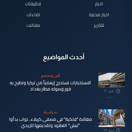
اخبار
تحقيقات
اخبار محلية
لقاءات
تقارير
مقالات
أحدث المواضيع
أمن ومجتمع
الاستخبارات تستدرج إرهابياً من تركيا وتطيح به
فور وصوله مطار بغداد
منذ 17
ساعة
سياسية
مغالاة "فلكية" في مصفى كربلاء.. نواب بدأوا
"نبش" العقود وتقديمها للزيدي
منذ 17