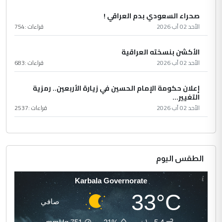
صحراء السعودي بدم العراقي !
الأحد 02 آب 2026
قراءات :
754
الأكشن بنسخته العراقية
الأحد 02 آب 2026
قراءات :
683
إعلان حكومة الإمام الحسين في زيارة الأربعين.. رمزية
التغيير...
الأحد 02 آب 2026
قراءات :
2537
الطقس اليوم
Karbala Governorate
33°C
صافي