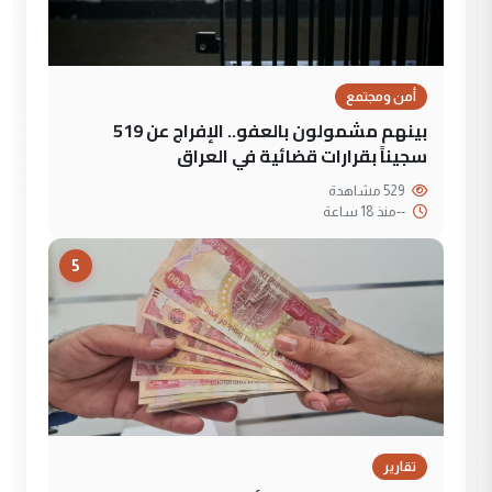
أمن ومجتمع
بينهم مشمولون بالعفو.. الإفراج عن 519
سجيناً بقرارات قضائية في العراق
529 مشاهدة
--
منذ 18 ساعة
5
تقارير