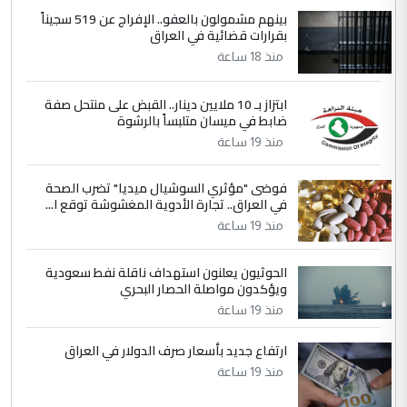
بينهم مشمولون بالعفو.. الإفراج عن 519 سجيناً
بين الإهمال واغتصاب الأرض.. بلاد
الموضوع :
بقرارات قضائية في العراق
الرافدين تعاني الجفاف والتصحر!!
منذ 18 ساعة
5
علي
ابتزاز بـ 10 ملايين دينار.. القبض على منتحل صفة
ضابط في ميسان متلبساً بالرشوة
التعليق : هذه الزيارة تنفع لبنان، دون الشعب
منذ 19 ساعة
العراقي، الذي احترق بحر الصيف، في حين
حكومة الزيدي ...
فوضى "مؤثري السوشيال ميديا" تضرب الصحة
نواف سلام في بغداد.. "الفيول" مقابل
الموضوع :
في العراق.. تجارة الأدوية المغشوشة توقع ا...
تصدير النفط العراقي
منذ 19 ساعة
الحوثيون يعلنون استهداف ناقلة نفط سعودية
ويؤكدون مواصلة الحصار البحري
منذ 19 ساعة
ارتفاع جديد بأسعار صرف الدولار في العراق
منذ 19 ساعة