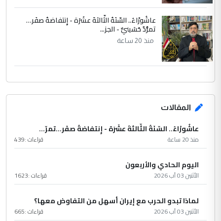
عاشُورْاءُ.. السّنَةُ الثّالثةَ عشَرَة - إِنتفاضةُ صفَر…
تمرُّدٌ حُسَينيٌّ - الجز...
منذ 20 ساعة
المقالات
عاشُورْاءُ.. السّنَةُ الثّالثةَ عشَرَة - إِنتفاضةُ صفَر…تمرّ...
منذ 20 ساعة
قراءات :
439
اليوم الحادي والأربعون
الأثنين 03 آب 2026
قراءات :
1623
لماذا تبدو الحرب مع إيران أسهل من التفاوض معها؟
الأثنين 03 آب 2026
قراءات :
665