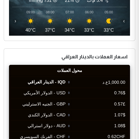
5.4 م\ث
21%
751
mmHg
10:00
09:00
08:00
07:00
06:00
05:00
‹
›
42°C
40°C
37°C
34°C
33°C
33°C
اسعار العملات بالدينار العراقي