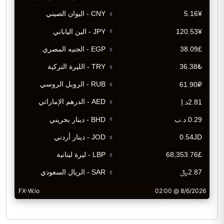
CurrencyRate