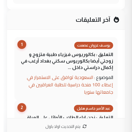
آخر التعليقات
1
يوسف غزوان عصمت
التعليق : بكالوريوس فيزياء طبية متزوج و
زوجتي أيضا بكالوريوس سكني بغداد أرغب في
إكمال دراستي داخل ...
السعودية توافق على الاستمرار في
الموضوع :
إعطاء 100 منحة دراسية للطلبة العراقيين في
جامعاتها سنويا
2
عبد الأمير جاسم هليل
التعليق : نحن اباء الطلاب الأوائل على العراق
نتشرف بلقاء السيد احمد الصافي في العتبات
يتم التحديث اولا باول
الحسنية لزرع ...