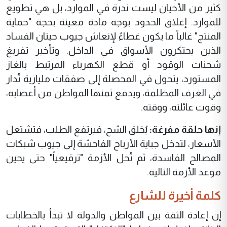
كثير من الأحيان ليست ندرة في الموارد، بل هي تطويع
للموارد. إغلاق الحدود بوجه مادة معينة بحجة "حماية
المنتج" غالباً ما يكون غطاءً لإنعاش جيوب حيتان الفساد
الذين يحتكرون الأسواق في الداخل. وتأخير تفريغ
شحنات الوقود أو قطع الكهرباء المرتبط بالغاز
المستورد، يتحول في المحصلة إلى صفقات مليارية تُدار
في الغرف المظلمة، ويدفع ثمنها المواطن من أعصابه،
وقوت عائلته، ووقته.
إنها حلقة مفرغة:
يُخلق الشح، فيرتفع الطلب، فتشتعل
الأسعار، لتدخل جباية الأرباح الفاحشة إلى جيوب شبكات
المصالح الفاسدة، ثم تُحل الأزمة "ترقيعياً" حتى يحين
موعد الأزمة التالية.
كلمة أخيرة للشارع
إن إعادة الثقة بين المواطن والدولة لا تبدأ بالخطابات