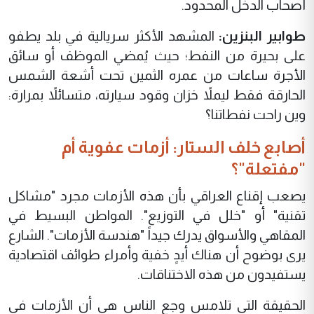
أصحاب الدخل المحدود.
طوابير البنزين:
المشهد الأكثر سريالية في بلد يطفو
على بحيرة من النفط؛ حيث يُمضي الموظف أو سائق
الأجرة ساعات من عمره الثمين تحت أشعة الشمس
الحارقة فقط ليملاً خزان وقود سيارته، متسائلاً بمرارة:
وين
راحت
نفطاتنا؟
أصابع خلف الستار: أزمات عفوية أم
"مفتعلة"؟
يصعب إقناع العراقي بأن هذه الأزمات مجرد "مشاكل
تقنية" أو "خلل في التوزيع". المواطن البسيط في
المقاهي والأسواق يدرك جيداً "هندسة الأزمات". الشارع
يرى بوضوح أن هناك أيدٍ خفية وأمراء طوائف اقتصادية
يستفيدون من هذه الاختناقات.
الحقيقة التي تلامس وجع الناس هي أن الأزمات في