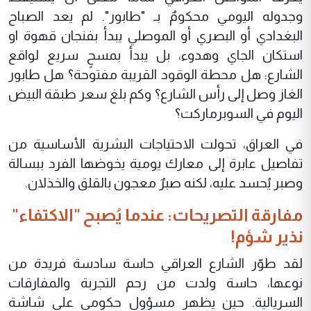
وجدوله اليومي محكومٌ بـ "طابور". لم يعد الصباح
البغدادي أو البصري أو الموصلي يبدأ بفنجان قهوة او
استكان الجاي وهدوء، بل يبدأ بمسحٍ سريع لواقع
الشارع: هل محطة الوقود القريبة مفتوحة؟ هل طابور
الغاز وصل إلى رأس الشارع؟ وكم بلغ سعر طبقة البيض
اليوم في السوبرماركت؟
في العراق، تحولت الاحتياجات البشرية الأساسية من
تفاصيل عابرة إلى معارك يومية يخوضها الفرد ببسالة
وصبر يُحسد عليه، لكنه صبرٌ معجون بالقلق والخذلان.
مفارقة التصريحات: عندما يُصبح "الاكتفاء"
نذير شؤم!
لقد طوّر الشارع العراقي حاسة سادسة فريدة من
نوعها، حاسة ولدت من رحم التجربة والمفارقات
السريالية. حين يظهر مسؤول حكومي على شاشة