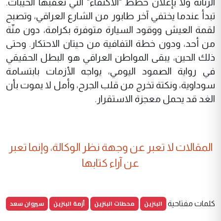
الرنانة ولا بإعلان خطط "الاكتفاء" التي تعقبها الخيبات.
تبدأ عندما يختفي آخر طابور من الشارع العراقي، وتصبح
لقمة العيش ووقود السيارة متوفرة بكرامة، دون منّة
من أحد، ودون خطة التفافية من حيتان الاحتكار. وحتى
ذلك الحين، يبقى المواطن العراقي هو البطل الحقيقي
في رواية الصمود اليومي، يواجه الأزمات بابتسامة
سوداوية، ونكتة تخرج من قلب الجرح، وأمل لا يموت بأن
الغد قد يحمل معجزة الاستقرار.
المقالات لا تعبر عن وجهة نظر الوكالة، وإنما تعبر
عن آراء كتابها
البنزين
محطات البنزين
أزمة البنزين
سيروان سعد
كلمات مفتاحية