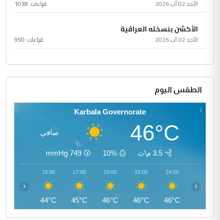
الأحد 02 آب 2026
قراءات :
1038
الأكشن بنسخته العراقية
الأحد 02 آب 2026
قراءات :
950
الطقس اليوم
Karbala Governorate
46°C
صافي
3.5 م\ث
10%
749
mmHg
19:00
18:00
17:00
16:00
15:00
14:00
‹
›
42°C
44°C
45°C
46°C
46°C
46°C