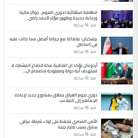
انطلاقة استثنائية لدوري النجوم.. جوائز مالية
5
سردار
ورعاية جديدة وظهور مؤثر لأحمد راضي
التعليق : واحد من عصابة علي ماما يسقط
منذ 16 ساعة
جنسية الرافد الثالث للعراق ومن اصول عريقة
ابا فرات ...
بزشكيان: علاقاتنا مع جيراننا أفضل مما كانت عليه
في الماضي
الجواهري يرد على صدام حسين سل
الموضوع :
مضجعيك يابن الزنا (نص كامل)
منذ 16 ساعة
أردوغان يؤكد ان اتفاقية مكة للدفاع المشترك لا
تستهدف أية دولة ومفتوحة لانضمام ال...
منذ 16 ساعة
دوري نجوم العراق ينطلق بمشروع جديد لإعادة
الجماهير إلى الملاعب
منذ 16 ساعة
الأمن المصري يتحفظ على لواء شرطة عراقي
سابق بسبب مليار جنيه
منذ 16 ساعة