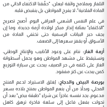
التلفاز وبملامح واثقة ليعلن: "حقّقنا الاكتفاء الذاتي من
المادة الفلانية"، لا يفرح المواطن، بل ينقبض قلبه.
في علم النفس الشعبي العراقي اليوم، أصبح تصريح
"الاكتفاء" بمثابة إنذار مبكر لولادة أزمة جديدة. وما إن
يجف حبر البيانات الرسمية حتى تختفي المادة من
الأسواق، أو يقفز سعرها إلى الضعف.
أزمة الغاز:
ننام على وعود الأنابيب والإنتاج الوطني،
ونستيقظ على مشهد المواطن وهو يحمل أسطوانة
الغاز على كتفه في حر الصيف، يبحث عن سيارة التوزيع
كمن يبحث عن كنز مفقود.
بورصة البيض والدجاج:
يُغلق الاستيراد لدعم المنتج
المحلي، وبدلاً من أن ينعم المواطن بمنتج بلاده بسعر
مدعوم، يجد نفسه عاجزاً عن شراء "طبقة بيض" بعد أن
تحولت بفعل فاعل إلى سلعة فاخرة ترهق كاهل