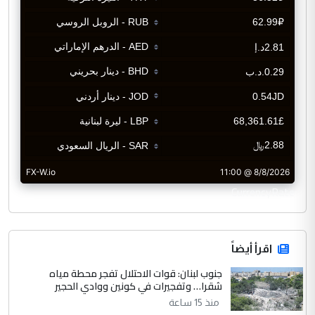
CurrencyRate
اقرأ أيضاً
جنوب لبنان: قوات الاحتلال تفجر محطة مياه
شقرا… وتفجيرات في كونين ووادي الحجير
منذ 15 ساعة