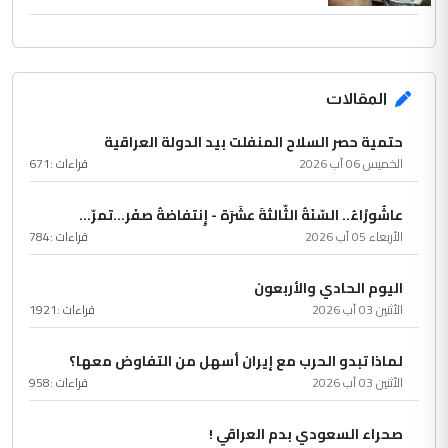
المقالات
حتمية حصر السلاح المنفلت بيد الدولة العراقية
الخميس 06 آب 2026
قراءات :
671
عاشُورْاءُ.. السّنَةُ الثّالثةَ عشَرَة - إِنتفاضةُ صفَر…تمرّ...
الأربعاء 05 آب 2026
قراءات :
784
اليوم الحادي والأربعون
الأثنين 03 آب 2026
قراءات :
1921
لماذا تبدو الحرب مع إيران أسهل من التفاوض معها؟
الأثنين 03 آب 2026
قراءات :
958
صحراء السعودي بدم العراقي !