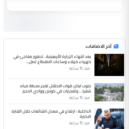
مكتب السيد احمد الصافي : لا يوجود
الموضوع :
لدينا اي حساب على الفيس بوك وتويتر
3
hadi
التعليق : قرار مستعجل جدا ولامصلحة فيه
آخر الاضافات
للوزاره ولا للمواطن القرار الصائب يكون بعد
الاستماع للمدير ومغرفة ...
بعد انتهاء الزيارة الأربعينية.. تدهور مفاجئ في
كهرباء كربلاء وساعات الانقطاع تصل...
وزير الصحة يعفي مدير مستشفى الكرخ
الموضوع :
العام في بغداد
منذ 15 ساعة
جنوب لبنان: قوات الاحتلال تفجر محطة مياه
4
سردار
شقرا… وتفجيرات في كونين ووادي الحجير
التعليق : واحد من عصابة علي ماما يسقط
منذ 15 ساعة
جنسية الرافد الثالث للعراق ومن اصول عريقة
ابا فرات ...
الداخلية : ارتفاع في معدل الشائعات خلال الفترة
الاخيرة
الجواهري يرد على صدام حسين سل
الموضوع :
مضجعيك يابن الزنا (نص كامل)
منذ 15 ساعة