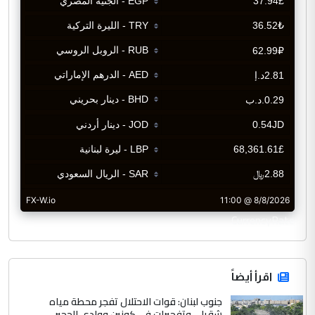
CurrencyRate
اقرأ أيضاً
جنوب لبنان: قوات الاحتلال تفجر محطة مياه
شقرا… وتفجيرات في كونين ووادي الحجير