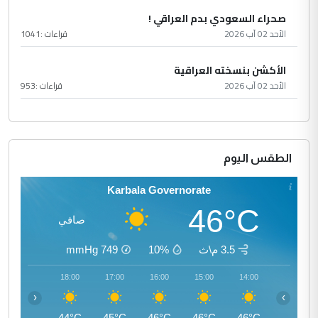
صحراء السعودي بدم العراقي !
الأحد 02 آب 2026
قراءات :
1041
الأكشن بنسخته العراقية
الأحد 02 آب 2026
قراءات :
953
الطقس اليوم
Karbala Governorate
46°C
صافي
3.5 م\ث
10%
749
mmHg
19:00
18:00
17:00
16:00
15:00
14:00
‹
›
42°C
44°C
45°C
46°C
46°C
46°C