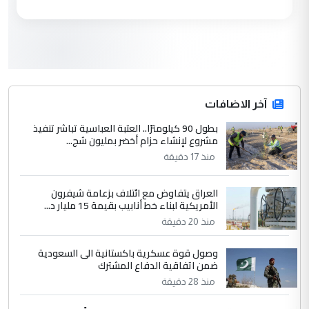
مكتب السيد احمد الصافي : لا يوجود
الموضوع :
لدينا اي حساب على الفيس بوك وتويتر
3
hadi
التعليق : قرار مستعجل جدا ولامصلحة فيه
آخر الاضافات
للوزاره ولا للمواطن القرار الصائب يكون بعد
الاستماع للمدير ومغرفة ...
بطول 90 كيلومترًا.. العتبة العباسية تباشر تنفيذ
مشروع لإنشاء حزام أخضر بمليون شج...
وزير الصحة يعفي مدير مستشفى الكرخ
الموضوع :
العام في بغداد
منذ 17 دقيقة
العراق يتفاوض مع ائتلاف بزعامة شيفرون
4
سردار
الأمريكية لبناء خط أنابيب بقيمة 15 مليار د...
التعليق : واحد من عصابة علي ماما يسقط
منذ 20 دقيقة
جنسية الرافد الثالث للعراق ومن اصول عريقة
وصول قوة عسكرية باكستانية الى السعودية
ابا فرات ...
ضمن اتفاقية الدفاع المشترك
الجواهري يرد على صدام حسين سل
الموضوع :
منذ 28 دقيقة
مضجعيك يابن الزنا (نص كامل)