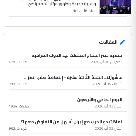
ورعاية جديدة وظهور مؤثر لأحمد راضي
منذ 16 ساعة
المقالات
حتمية حصر السلاح المنفلت بيد الدولة العراقية
الخميس 06 آب 2026
قراءات :
678
عاشُورْاءُ.. السّنَةُ الثّالثةَ عشَرَة - إِنتفاضةُ صفَر…تمرّ...
الأربعاء 05 آب 2026
قراءات :
788
اليوم الحادي والأربعون
الأثنين 03 آب 2026
قراءات :
1924
لماذا تبدو الحرب مع إيران أسهل من التفاوض معها؟
الأثنين 03 آب 2026
قراءات :
962