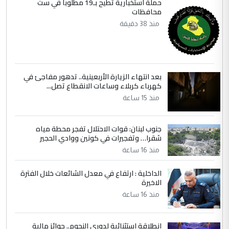
حملة استخبارية تطيح بـ19 مطلوباً في ست
محافظات
5
سردار
منذ 38 دقيقة
التعليق : واحد من عصابة علي ماما يسقط
جنسية الرافد الثالث للعراق ومن اصول عريقة
ابا فرات ...
الجواهري يرد على صدام حسين سل
الموضوع :
بعد انتهاء الزيارة الأربعينية.. تدهور مفاجئ في
مضجعيك يابن الزنا (نص كامل)
كهرباء كربلاء وساعات الانقطاع تصل...
منذ 15 ساعة
جنوب لبنان: قوات الاحتلال تفجر محطة مياه
شقرا… وتفجيرات في كونين ووادي الحجير
منذ 16 ساعة
الداخلية : ارتفاع في معدل الشائعات خلال الفترة
الاخيرة
منذ 16 ساعة
انطلاقة استثنائية لدوري النجوم.. جوائز مالية