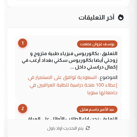
آخر التعليقات
1
يوسف غزوان عصمت
التعليق : بكالوريوس فيزياء طبية متزوج و
زوجتي أيضا بكالوريوس سكني بغداد أرغب في
إكمال دراستي داخل ...
السعودية توافق على الاستمرار في
الموضوع :
إعطاء 100 منحة دراسية للطلبة العراقيين في
جامعاتها سنويا
2
عبد الأمير جاسم هليل
التعليق : نحن اباء الطلاب الأوائل على العراق
نتشرف بلقاء السيد احمد الصافي في العتبات
يتم التحديث اولا باول
الحسنية لزرع ...