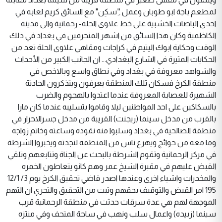
لمطعم باجة ابو طوبان وعمل "ِسكِن" مع السائق كريم لعابه في
احدى الباصات الخشبية على خط علاوي الحلة- رحمانية والى مدينة
الكاظمية وكان هذا السائق من اشهر المنحرفين في بغداد في ذلك
الوقت وحكاية ابوك اليتيم في كراجات ومقاهي علاوى الحلة تعد من
الحكايات المثيرة في الشارع البغدادي... ان الجانب الكبير من الأحداث
والشواهد معروفة في بغداد وفي نطاق واسع وبالاخص في
منطقة الكرخ فسكان تلك المنطقة يعرفون ويتذكرون الحادثة
الشهيرة للعصابة المعروفة عندما اعتدوا بالهجوم والضرب
بالسكاكين على احد المواطنين ليلا وقاموا بتسليبه عندما كان مارا
بالقرب من مدخل سينما (ريجنت) القريبة من مدخل جسرالاحرار في
منطقة الصالحية في بغداد وسلبوا منه نقوده وساعته وخاتم زواجه
وما معه من حوائج ويهرع ناس من المنطقه لنجدته ويخبروا الشرطة
في مركز الرحمانية وتقوم الشرطة بالبحث عن الجناة وتتابعهم وتلقي
القبض عليهم في مقبرة الشيخ عمر وهم كانو يتعاطون الخمره
والمخدرات واشياء اخرى وعندها اصدر قاضي تحقيق الكرخ يوم 3/ 12/1
195 امر القبض والتوقيف بحقهم وثبت من التحقيق والتحري ان التهم
الموجهة لهم هي عدة سرقات حدثت في منطقة الرحمانية قرب
سينما (زبيده) واعمال سلب ونهب في ساحة المتحف وفي منتزه