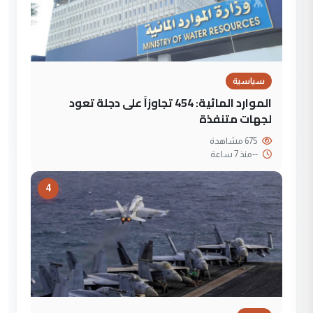
سياسية
الموارد المائية: 454 تجاوزاً على دجلة تعود
لجهات متنفذة
675 مشاهدة
--
منذ 7 ساعة
4