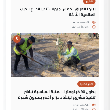
تقارير
بينها العراق.. خمس جبهات تنذر باندلاع الحرب
العالمية الثالثة
600 مشاهدة
--
منذ 14 ساعة
5
اخبار محلية
بطول 90 كيلومترًا.. العتبة العباسية تباشر
تنفيذ مشروع لإنشاء حزام أخضر بمليون شجرة
540 مشاهدة
--
منذ 15 ساعة