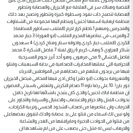
القضية وهناك سر في العلاقة مع الخيزران والعصابة وتتطور
العصابة لتصبح ذات نفوذ وسطوة كبيرة وتتطور وتصبح بعد ذلك
منظمة ارهابية اسمها (حنين) وينظم اليها مجموعة من الشقاوات
والمجرمين ومنهم 1.ناظم كزار لازم (الملقب بساطور المنظمة)
2.والمرعب في عناصرها المجرم الملقب (ابو العورة) 3.جبار محمد
الكردي (الملقب جبار كردي واخوانه ستار وفتاح كردي) 4.سعدون
شاكر العزاوي 5.وهاب كريم 6.رزاق لفتة 7.فاضل الشكرة 8.محمد
فاضل الخشالي 9.محي مرهون، وهو أحد أبرز نجوم المسرحية
الاجرامية التي عملتها المخابرات الصدامية في بداية السبعينات وقتلو
فيها من يريدون قتلهم من ضحاياهم من المواطنين الابرياء
والمعروفة بحوادث (ابو طبر) وكان ادى فيها المحامي فيصل الخيزران
دور بارز!. 10.علي رضا باوه 11.صدام التكريتي ولتعلمي ياسيدتي المصون
ان منظمة اباك (حنين) والذي كان يتبجح بانشائها لها تاريخ حافل
بحوادث القتل والا جرام والاغتصاب والاغتيال والسرقة والتجاوز على
الحرمات وان عناصرها من اصحاب الشذوذ الجنسي وتربية الكراجات،
ولو نبين لك اسماء من قتلو على يد عصابة والدك لتفوق بعضهاعلى
من قتلوا في الحوادث الاخيرة ومايرافقها من الغدر والبشاعة
والارهاب ليس له مثيل حتى يصعب على من لم يشاهدها ان