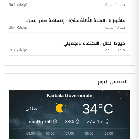
منذ 11 ساعة
قراءات :
341
عاشُورْاءُ.. السّنَةُ الثّالثةَ عشَرَة - إِنتفاضةُ صفَر…تمرّ...
منذ 13 ساعة
قراءات :
284
خيوط الظل.. الاكتفاء بالجميلي
منذ 13 ساعة
قراءات :
267
الطقس اليوم
Karbala Governorate
34°C
صافي
4.7 م\ث
23%
750
mmHg
10:00
09:00
08:00
07:00
06:00
05:00