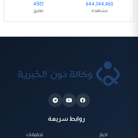
4981
644,344,468
مشاهدة
تعليق
روابط سريعة
اخبار
تحقيقات