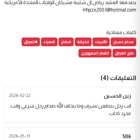
يصدقها. العقيد رياض ال شليبة مشيكان الولايات المتحدة الأمريكية
rrhpzx2003@hotmal.com
كلمات مفتاحية
صدام حسين
الأنبياء
الخيانة
الدفاع
الامراء
#العراق
خارج العراق
القصر الجمهوري
التعليقات (4)
2026-02-22
زين الحسين
انت رجل بتطعن بشرف وما بتخاف الله صدام رجل شرعي وانت
مجرد كذاب
2026-05-31
506