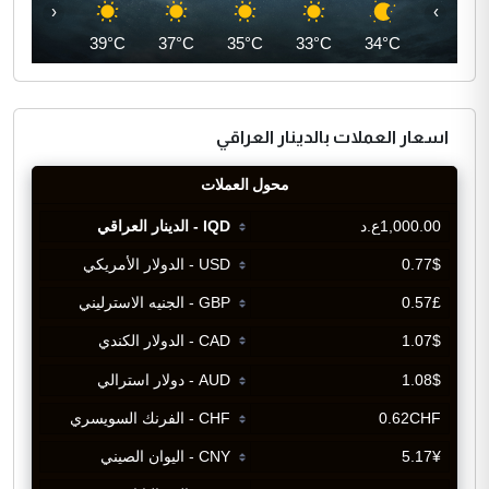
‹
›
41°C
39°C
37°C
35°C
33°C
34°C
اسعار العملات بالدينار العراقي