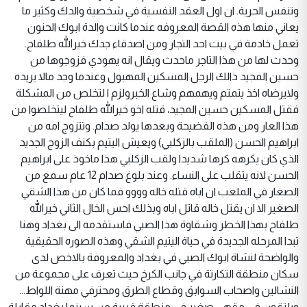
وتنفس الحرية. ان اول العقد النفسية في شخصية والدك وكثير ما
يعاني منها هذه القصة المعروفه عندما كانت والدة ابوك الحنون
تعمل خادمة في بيت احد التجار ومن اصدقاء جدك خيرالله طلفاح.
وحدث لها من هذا التاجر ماحدث ويقال انه يهودي فزوجوها من
حسين المجيد ذالك الرجل المسكين المهبول وعندما وجد مالا يريده
ولايرضاه اخذ يتمتم ويهمهم وشاع الخبرولزم ا لتخلص من المشكلة
فقتل المسكين حسين المجيد، قتله اخو خيرالله طلفاح ليتخلصوا من
هذا العار ومن هذه الفضيحة وبعدها يولد صدام. وتتزوج امه من
ابراهيم الحسن (الملقب بالزكلبي) ويعيش اليتيم بكنف الزوج الجديد
الذي كان يكرهه كرها شديدا ولقب الزكلبي هذا ماخوذ على ابراهيم
الحسن لانه يتقلب على النساء. وعند بلوغ صدام 12 عام سمع من
الصغار في الملعب ان اباه قتله خاله وووو فما كان من هذا الشقي
الصغير الا ان يقتل خاله قاتل اباه وبذلك احس الخال الثاني خيرالله
طلفاح بهذا الخطر وشقاوة هذا الصبي فاستقدمه الى بغداد وهنا
تبدا المرحله الجديدة في حياة اليتيم الشقي وهذه الصوره الحقيقية
والواضحة لنشاة ابوك الصبي في بغداد والمعروفة بالاخص لدى
سكان منطقة التكارتة في جانب الكرخ حيث تعرف على مجموعة من
النشالين واصحاب السوابق وقطاع الطرق ومحترفي مهنة اللواط...
ويلتقون في مقهى صغير في منطقة قريبة من سينما بغداد مقابلة