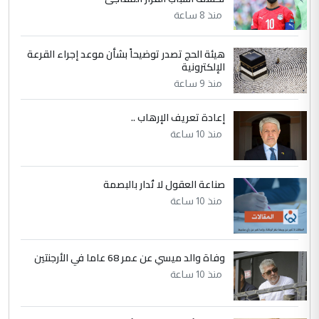
التعليق : نحن اباء الطلاب الأوائل على العراق
منذ 8 ساعة
نتشرف بلقاء السيد احمد الصافي في العتبات
الحسنية لزرع ...
هيئة الحج تصدر توضيحاً بشأن موعد إجراء القرعة
مكتب السيد احمد الصافي : لا يوجود
الإلكترونية
الموضوع :
لدينا اي حساب على الفيس بوك وتويتر
منذ 9 ساعة
إعادة تعريف الإرهاب ..
منذ 10 ساعة
صناعة العقول لا تُدار بالبصمة
منذ 10 ساعة
وفاة والد ميسي عن عمر 68 عاما في الأرجنتين
منذ 10 ساعة