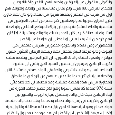
ولتقولي ماتقولي عن العراقين وتصفينهم بالغدر والخيانة وعن
الجندي العراقي بانه هرب ولم يقاتل متناسية بان والدك واخوتك هم
اول من هرب من القصر وبعدها هربوا من بغداد ولو كان لهم ماوى
خارج العراق لهربوا له، ولوتعلمين كم اعدم من الجنود العراقين في
قادسية والدك المشؤمة بمجرد ان يترك الموضع الدفاعي ولو لعدة
امتار وتعتبر خيانة كبرى. كان الاجدر بابيك واخوتك وعشيرتك اذا كان
لهم ذره من الشرف العربي او الوطني ان يدافعا عن القصر
الجمهوري وعن بغداد ولا يخرجوا مذعورين هاربين متخفين في
البيوت وكانو عرضة للبيع ليحصل بهم ربيبهم الزيدان (ثلاثون مليون
دولار)!. ولنعود لنشاة والدك الحنون... ان اكثر العراقين وخاصه مثلث
تكريت الرمادي يعرفون ان حسين المجيد الذي ينتمي الى عشيرة
البوناصر ليس هو الاب الشرعي والحقيقي للوالد صدام ولايشك اثنان
وخاصة من ابناء تكريت والمترددين عليهم من الرمادي والمناطق
المجاورة من ان هذة القصة حقيقية وقد قصاها لي احد اصدقائي
سنة 1978عندما كنا نعمل سويا وهو الاخ خضير مخلف الجوزة من
ابناء الرمادي حيث كان والده يشتغل بتجارة الزيوت والتمور بين
الرمادي وتكريت في زمن مولد صدام وبعدها، وقد حدثه والده بقصة
مولد صدام وهو لايقصها الا لمن يثق بهم ثقه مطلقة وانا اول مرة
اذكر اسم هذا الشخص لان الخطر لم يعد موجودا بعد زوال النظام