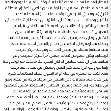
المطار القديم المجاور للمحطة العالمية. وذكر التقرير والموجودة لدينا
نسخة منه نحتفض بها مع امر التوقيف من قاضي التحقيق لمنطقة
الكرخ (سوف ياتي نشره في الوقت المناسب) اسماء المتهمين
بالتقرير وكما تسلسل فيه: 1.علي ماما (رئيس العصابة) 2. خالد دونكي.
3.حمودي الأقجم. 4. طالب ابن ماهيه. 5.قيس الجندي. 6.باسم
المعيدي. 7. محمد شعيطه (لاعب كرة قدم) 8. صدام حسين
التكريتي (وكان اصغرهم) وحكمت محكمة الكرخ على هذه العصابة
باحكام متفاوتة وكان الحكم على صدام بالسجن لمدة سنة لصغر
سنه قضاها متنقلا بين سجن الاحداث وموقف مركز شرطة
الرحمانية وكان المفوض (صالح) يعمل آمراً لمركز الشرطة وهو
شاهد عيان ان كنت تحتاجين له الان ليسرد لك ماحدث مع الوالد وكما
راها هو وهو الان شيخ كبير السن ويسكن في بغداد!. لقد تركت
هذه الاحداث المبكرة في حياة الوالد الحنون صدام انعكاسات كبيرة
على حياته فيما بعد لانه دخل السجن في مرحلة حرجة من عمره وهو
في بداية دور المراهقة، وتعرض للانحلال والسقوط الخلقي (المعذرة
ياسيدتي هذه وقائع حقيقية قد تزعجك عندما يقرئنها الاميرات
والملكات المضيفات لك). وعندما سمع الخال خيرالله طلفاح بهذه
الاحداث انزعج وغضب كثيرا وثارت ثائرته على صدام بعد ان تم تداول
الاخبار في المنطقة وبين الاهالي وخاصة التكارتة واخوال الوالد من البو