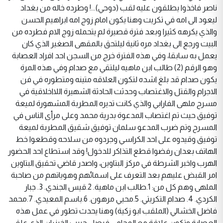
ناصر فاخذوا يطلقون عليه لقب (دوحي)...! وطرده خاله من بغداد
ليعود الى امه في تكريت وهنا يكون امام زوج امه ابراهيم الحسن
والذي يكرهه كثيرا وبعد فترة قصيرة لم يتحمله زوج الام فطرده من
البيت ورجع الى بغداد مره ثانية ليلتحق بالمقهى الصغير الذي كان
يعمل به سابقا، وفي هذه الفترة خرج من السجن احد افراد العصابة
وهو الرقم (2) طالب ابن ماهيه ليلتقي مع صدام وفي هذه المرة
يكون صدام قد بلغ اشده لتكون العلاقه متينه ومتطوره في فن
الاجرام والقتل والاغتصاب وحدثت الحادثة الشهيرة اللااخلاقية في
مسرح ملهى الفارابي والذي كانت تديره المطربة المشهورة لميعة
توفيق حيث تم اغتصاب المدعوة بدرية محمد وعلى مرأى الناس في
المسرح وتم ضرب المدعو سلمان توفيق شقيق المطربة لميعة
توفيق وقيدوه على احد الكراسي وجردوه من سلاحه وقطعوا خط
الهاتف بعدان رفضوا قطع التذاكر للدخول! وقد استطاع احد الحضور
الهرب واخبر الشرطة في مركز البتاوين، واصدر قاضي تحقيق البتاوين
امر القبض عليهم بعد التعرف على اسمائهم وهوياتهم من صاحبة
الملهى وهم كل من: 1.طالب ابن ماهية. 2.قيس الجندي. 3. جبار
الكردي. 4. صدام التكريتي. 5.محيي مرهون. 6.باسم المعيدي. 7.محمد
فاضل الخشالي (الملقب ابو زكية) وهنا يحدث تطور في عمل هذه
العصابة وتكون علاقة مع المحامي فيصل حبيب الخيزران الذي علق