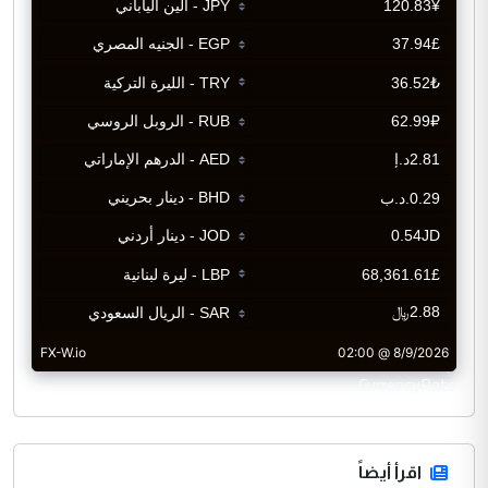
CurrencyRate
اقرأ أيضاً