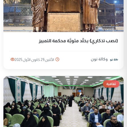
{نصب تذكاري} يخلّد مئويَّة محكمة التمييز
وكالة نون
الأثنين 29 كانون الأول 2025
ثقافية