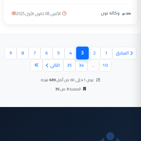
وكالة نون
الأثنين 08 كانون الأول 2025
3
السابق
1
2
4
5
6
7
8
9
(الصفحة الحالية)
10
...
34
35
التالي
عرض 41 إلى 60 من أصل
689
نتيجة
الصفحة
3
من
35