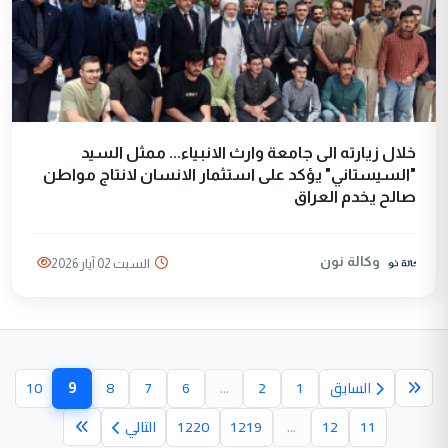
خلال زيارته الى جامعة وارث الانبياء... ممثل السيد
"السيستاني" يؤكد على استثمار الانسان لانتاج مواطن
صالح يخدم العراق
وكالة نون
السبت 02 آيار 2026
9
السابق
1
2
...
6
7
8
10
(الصفحة الح
11
12
...
1219
1220
التالي