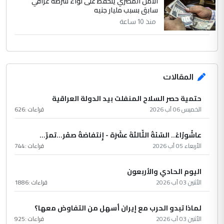
الأمن المصري يتحفظ على لواء شرطة عراقي
سابق بسبب مليار جنيه
منذ 10 ساعة
المقالات
حتمية حصر السلاح المنفلت بيد الدولة العراقية
الخميس 06 آب 2026
قراءات :
626
عاشُورْاءُ.. السّنَةُ الثّالثةَ عشَرَة - إِنتفاضةُ صفَر…تمرّ...
الأربعاء 05 آب 2026
قراءات :
744
اليوم الحادي والأربعون
الأثنين 03 آب 2026
قراءات :
1886
لماذا تبدو الحرب مع إيران أسهل من التفاوض معها؟
الأثنين 03 آب 2026
قراءات :
925