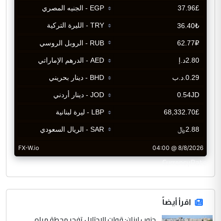
CurrencyRate
اقرأ أيضاً
جنوب لبنان: قوات الاحتلال تفجر محطة مياه