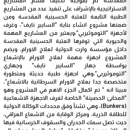
المقدسة تم بموجبه تكليف قسم المشاريع
الاستراتيجية بالإشراف على تنفيذ عدد من المشاريع
الطبية التابعة للعتبة الحسينية المقدسة ومن
ضمنها مشروع انشاء بناية "السايبر نايف"، وغرف
لأجهزة "التوموثيربي"،ويعتبر من المشاريع المهمة
والحيوية التي توفرها العتبة الحسينية المقدسة
داخل مؤسسة وارث الدولية لعلاج الاورام، ويضم
المشروع اجهزة مهمة لعلاج الاورام بالإشعاع
بواسطة جهاز "السايبر نايف" وجهازي
"التوموثيربي"،وهي اجهزة طبية حديثة ومتطورة
متخصصة جدا بعلاج الاورام السرطانية بالاشعاع"،
مبينا انه " تم اكمال الجزء الاهم في المشروع وهو
"المخابئ الحصينة" الخاصة لغرف الاجهزة الاشعاعية
(Bunkers)، وهي تشنأ وفق محددات الوكالة الدولية
للطاقة الذرية، ومركز الوقاية من الاشعاع العراقي،
حيث تصل سمك الجدران والسقوف الخرسانية فيها