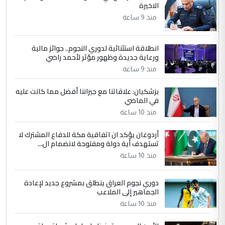
الاخيرة
الجواهري يرد على صدام حسين سل
الموضوع :
مضجعيك يابن الزنا (نص كامل)
منذ 9 ساعة
انطلاقة استثنائية لدوري النجوم.. جوائز مالية
5
سردار
ورعاية جديدة وظهور مؤثر لأحمد راضي
التعليق : واحد من عصابة علي ماما يسقط
منذ 9 ساعة
جنسية الرافد الثالث للعراق ومن اصول عريقة
ابا فرات ...
بزشكيان: علاقاتنا مع جيراننا أفضل مما كانت عليه
في الماضي
الجواهري يرد على صدام حسين سل
الموضوع :
مضجعيك يابن الزنا (نص كامل)
منذ 10 ساعة
أردوغان يؤكد ان اتفاقية مكة للدفاع المشترك لا
تستهدف أية دولة ومفتوحة لانضمام ال...
منذ 10 ساعة
دوري نجوم العراق ينطلق بمشروع جديد لإعادة
الجماهير إلى الملاعب
منذ 10 ساعة