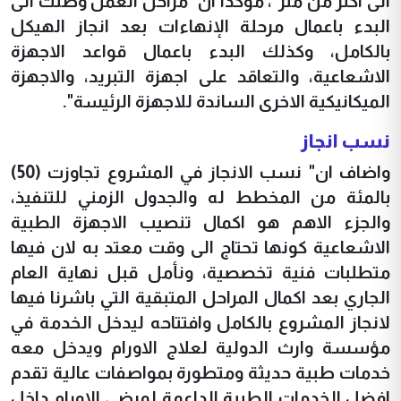
الى اكثر من متر"، مؤكدا ان "مراحل العمل وصلت الى
البدء باعمال مرحلة الإنهاءات بعد انجاز الهيكل
بالكامل، وكذلك البدء باعمال قواعد الاجهزة
الاشعاعية، والتعاقد على اجهزة التبريد، والاجهزة
الميكانيكية الاخرى الساندة للاجهزة الرئيسة".
نسب انجاز
واضاف ان" نسب الانجاز في المشروع تجاوزت (50)
بالمئة من المخطط له والجدول الزمني للتنفيذ،
والجزء الاهم هو اكمال تنصيب الاجهزة الطبية
الاشعاعية كونها تحتاج الى وقت معتد به لان فيها
متطلبات فنية تخصصية، ونأمل قبل نهاية العام
الجاري بعد اكمال المراحل المتبقية التي باشرنا فيها
لانجاز المشروع بالكامل وافتتاحه ليدخل الخدمة في
مؤسسة وارث الدولية لعلاج الاورام ويدخل معه
خدمات طبية حديثة ومتطورة بمواصفات عالية تقدم
افضل الخدمات الطبية الداعمة لمرضى الاورام داخل