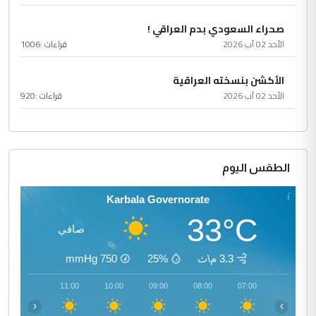
صحراء السعودي بدم العراقي !
الأحد 02 آب 2026
قراءات :
1006
الأكشن بنسخته العراقية
الأحد 02 آب 2026
قراءات :
920
الطقس اليوم
Karbala Governorate
33°C
صافي
3.3 م\ث
25%
750
mmHg
12:00
11:00
10:00
09:00
08:00
07:00
‹
›