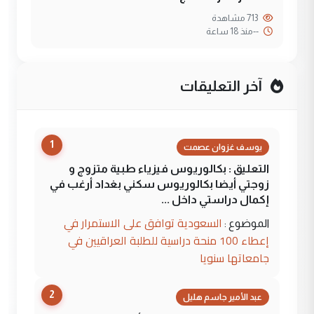
713 مشاهدة
--
منذ 18 ساعة
آخر التعليقات
1
يوسف غزوان عصمت
التعليق : بكالوريوس فيزياء طبية متزوج و
زوجتي أيضا بكالوريوس سكني بغداد أرغب في
إكمال دراستي داخل ...
السعودية توافق على الاستمرار في
الموضوع :
إعطاء 100 منحة دراسية للطلبة العراقيين في
جامعاتها سنويا
2
عبد الأمير جاسم هليل